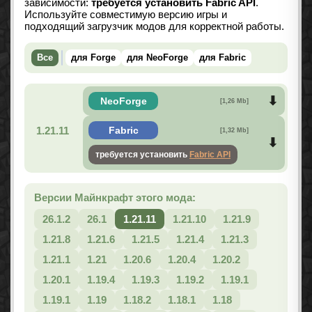
зависимости:
требуется установить Fabric API
.
Используйте совместимую версию игры и
подходящий загрузчик модов для корректной работы.
Все
для Forge
для NeoForge
для Fabric
NeoForge
[1,26 Mb]
1.21.11
Fabric
[1,32 Mb]
требуется установить
Fabric API
Версии Майнкрафт этого мода:
26.1.2
26.1
1.21.11
1.21.10
1.21.9
1.21.8
1.21.6
1.21.5
1.21.4
1.21.3
1.21.1
1.21
1.20.6
1.20.4
1.20.2
1.20.1
1.19.4
1.19.3
1.19.2
1.19.1
1.19.1
1.19
1.18.2
1.18.1
1.18