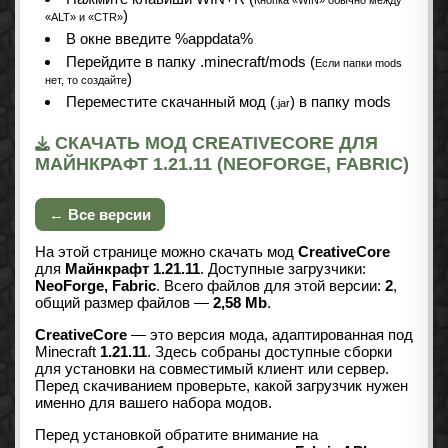
Кнопка «WIN» обычно между
)
«ALT» и «CTR»
В окне введите %appdata%
Перейдите в папку .minecraft/mods (
Если папки mods
)
нет, то создайте
Переместите скачанный мод (
) в папку mods
.jar
СКАЧАТЬ МОД CREATIVECORE ДЛЯ
МАЙНКРАФТ 1.21.11 (NEOFORGE, FABRIC)
← Все версии
На этой странице можно скачать мод
CreativeCore
для
Майнкрафт 1.21.11
. Доступные загрузчики:
NeoForge, Fabric
. Всего файлов для этой версии:
2
,
общий размер файлов —
2,58 Mb
.
CreativeCore
— это версия мода, адаптированная под
Minecraft
1.21.11
. Здесь собраны доступные сборки
для установки на совместимый клиент или сервер.
Перед скачиванием проверьте, какой загрузчик нужен
именно для вашего набора модов.
Перед установкой обратите внимание на