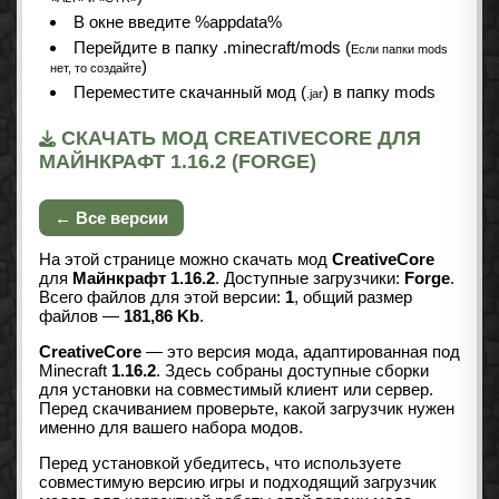
В окне введите %appdata%
Перейдите в папку .minecraft/mods (
Если папки mods
)
нет, то создайте
Переместите скачанный мод (
) в папку mods
.jar
СКАЧАТЬ МОД CREATIVECORE ДЛЯ
МАЙНКРАФТ 1.16.2 (FORGE)
← Все версии
На этой странице можно скачать мод
CreativeCore
для
Майнкрафт 1.16.2
. Доступные загрузчики:
Forge
.
Всего файлов для этой версии:
1
, общий размер
файлов —
181,86 Kb
.
CreativeCore
— это версия мода, адаптированная под
Minecraft
1.16.2
. Здесь собраны доступные сборки
для установки на совместимый клиент или сервер.
Перед скачиванием проверьте, какой загрузчик нужен
именно для вашего набора модов.
Перед установкой убедитесь, что используете
совместимую версию игры и подходящий загрузчик