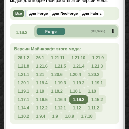
модов для корректной работы этой версии мода.
Все
для Forge
для NeoForge
для Fabric
Forge
1.16.2
[181,86 Kb]
Версии Майнкрафт этого мода:
26.1.2
26.1
1.21.11
1.21.10
1.21.9
1.21.8
1.21.6
1.21.5
1.21.4
1.21.3
1.21.1
1.21
1.20.6
1.20.4
1.20.2
1.20.1
1.19.4
1.19.3
1.19.2
1.19.1
1.19.1
1.19
1.18.2
1.18.1
1.18
1.17.1
1.16.5
1.16.4
1.16.2
1.15.2
1.14.4
1.12.2
1.12.1
1.12
1.11.2
1.10.2
1.9.4
1.9
1.8.9
1.7.10