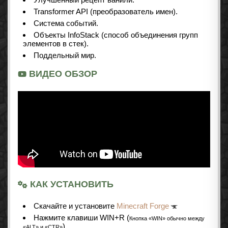
Transformer API (преобразователь имен).
Система событий.
Объекты InfoStack (способ объединения групп
элементов в стек).
Поддельный мир.
ВИДЕО ОБЗОР
КАК УСТАНОВИТЬ
Cкачайте и установите
Minecraft Forge
Нажмите клавиши WIN+R (
Кнопка «WIN» обычно между
)
«ALT» и «CTR»