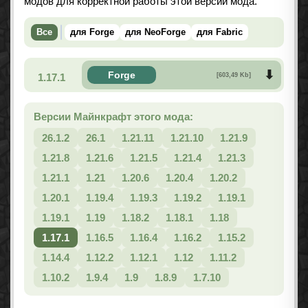
модов для корректной работы этой версии мода.
Все
для Forge
для NeoForge
для Fabric
Forge
1.17.1
[603,49 Kb]
Версии Майнкрафт этого мода:
26.1.2
26.1
1.21.11
1.21.10
1.21.9
1.21.8
1.21.6
1.21.5
1.21.4
1.21.3
1.21.1
1.21
1.20.6
1.20.4
1.20.2
1.20.1
1.19.4
1.19.3
1.19.2
1.19.1
1.19.1
1.19
1.18.2
1.18.1
1.18
1.17.1
1.16.5
1.16.4
1.16.2
1.15.2
1.14.4
1.12.2
1.12.1
1.12
1.11.2
1.10.2
1.9.4
1.9
1.8.9
1.7.10