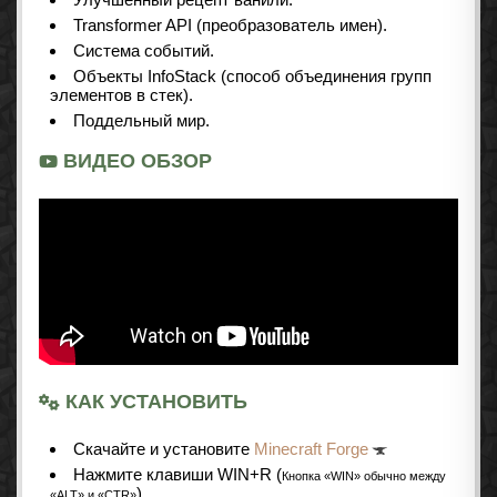
Transformer API (преобразователь имен).
Система событий.
Объекты InfoStack (способ объединения групп
элементов в стек).
Поддельный мир.
ВИДЕО ОБЗОР
КАК УСТАНОВИТЬ
Cкачайте и установите
Minecraft Forge
Нажмите клавиши WIN+R (
Кнопка «WIN» обычно между
)
«ALT» и «CTR»