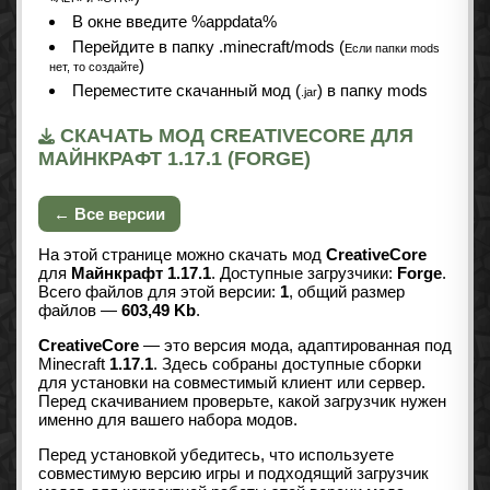
В окне введите %appdata%
Перейдите в папку .minecraft/mods (
Если папки mods
)
нет, то создайте
Переместите скачанный мод (
) в папку mods
.jar
СКАЧАТЬ МОД CREATIVECORE ДЛЯ
МАЙНКРАФТ 1.17.1 (FORGE)
← Все версии
На этой странице можно скачать мод
CreativeCore
для
Майнкрафт 1.17.1
. Доступные загрузчики:
Forge
.
Всего файлов для этой версии:
1
, общий размер
файлов —
603,49 Kb
.
CreativeCore
— это версия мода, адаптированная под
Minecraft
1.17.1
. Здесь собраны доступные сборки
для установки на совместимый клиент или сервер.
Перед скачиванием проверьте, какой загрузчик нужен
именно для вашего набора модов.
Перед установкой убедитесь, что используете
совместимую версию игры и подходящий загрузчик