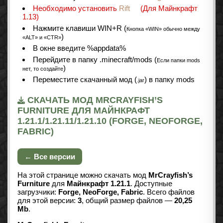
Необходимо установить
Rift
(Для Майнкрафт
1.13)
Нажмите клавиши WIN+R (
Кнопка «WIN» обычно между
)
«ALT» и «CTR»
В окне введите %appdata%
Перейдите в папку .minecraft/mods (
Если папки mods
)
нет, то создайте
Переместите скачанный мод (
) в папку mods
.jar
СКАЧАТЬ МОД MRCRAYFISH’S
FURNITURE ДЛЯ МАЙНКРАФТ
1.21.1/1.21.11/1.21.10 (FORGE, NEOFORGE,
FABRIC)
← Все версии
На этой странице можно скачать мод
MrCrayfish’s
Furniture
для
Майнкрафт 1.21.1
. Доступные
загрузчики:
Forge, NeoForge, Fabric
. Всего файлов
для этой версии:
3
, общий размер файлов —
20,25
Mb
.