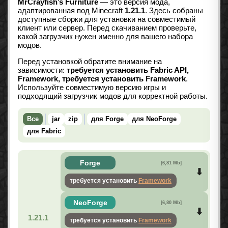
MrCrayfish’s Furniture
— это версия мода,
адаптированная под Minecraft
1.21.1
. Здесь собраны
доступные сборки для установки на совместимый
клиент или сервер. Перед скачиванием проверьте,
какой загрузчик нужен именно для вашего набора
модов.
Перед установкой обратите внимание на
зависимости:
требуется установить Fabric API,
Framework, требуется установить Framework
.
Используйте совместимую версию игры и
подходящий загрузчик модов для корректной работы.
Все
jar
zip
для Forge
для NeoForge
для Fabric
Forge
[6,81 Mb]
требуется установить
Framework
NeoForge
[6,80 Mb]
1.21.1
требуется установить
Framework