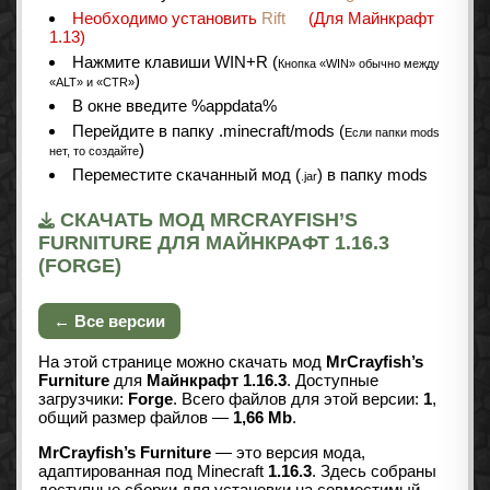
Необходимо установить
Rift
(Для Майнкрафт
1.13)
Нажмите клавиши WIN+R (
Кнопка «WIN» обычно между
)
«ALT» и «CTR»
В окне введите %appdata%
Перейдите в папку .minecraft/mods (
Если папки mods
)
нет, то создайте
Переместите скачанный мод (
) в папку mods
.jar
СКАЧАТЬ МОД MRCRAYFISH’S
FURNITURE ДЛЯ МАЙНКРАФТ 1.16.3
(FORGE)
← Все версии
На этой странице можно скачать мод
MrCrayfish’s
Furniture
для
Майнкрафт 1.16.3
. Доступные
загрузчики:
Forge
. Всего файлов для этой версии:
1
,
общий размер файлов —
1,66 Mb
.
MrCrayfish’s Furniture
— это версия мода,
адаптированная под Minecraft
1.16.3
. Здесь собраны
доступные сборки для установки на совместимый