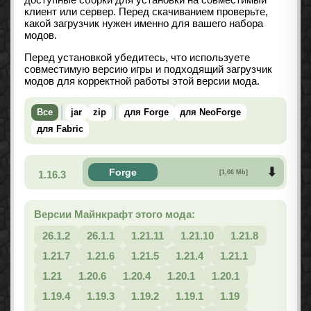
клиент или сервер. Перед скачиванием проверьте,
какой загрузчик нужен именно для вашего набора
модов.
Перед установкой убедитесь, что используете
совместимую версию игры и подходящий загрузчик
модов для корректной работы этой версии мода.
Все
jar
zip
для Forge
для NeoForge
для Fabric
Forge
1.16.3
[1,66 Mb]
Версии Майнкрафт этого мода:
26.1.2
26.1.1
1.21.11
1.21.10
1.21.8
1.21.7
1.21.6
1.21.5
1.21.4
1.21.1
1.21
1.20.6
1.20.4
1.20.1
1.20.1
1.19.4
1.19.3
1.19.2
1.19.1
1.19