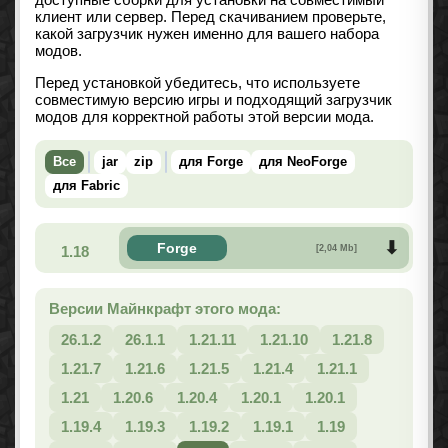
клиент или сервер. Перед скачиванием проверьте,
какой загрузчик нужен именно для вашего набора
модов.
Перед установкой убедитесь, что используете
совместимую версию игры и подходящий загрузчик
модов для корректной работы этой версии мода.
Все
jar
zip
для Forge
для NeoForge
для Fabric
Forge
1.18
[2,04 Mb]
Версии Майнкрафт этого мода:
26.1.2
26.1.1
1.21.11
1.21.10
1.21.8
1.21.7
1.21.6
1.21.5
1.21.4
1.21.1
1.21
1.20.6
1.20.4
1.20.1
1.20.1
1.19.4
1.19.3
1.19.2
1.19.1
1.19