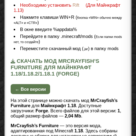
Необходимо установить
Rift
(Для Майнкрафт
1.13)
Нажмите клавиши WIN+R (
Кнопка «WIN» обычно между
)
«ALT» и «CTR»
В окне введите %appdata%
Перейдите в папку .minecraft/mods (
Если папки mods
)
нет, то создайте
Переместите скачанный мод (
) в папку mods
.jar
СКАЧАТЬ МОД MRCRAYFISH’S
FURNITURE ДЛЯ МАЙНКРАФТ
1.18/1.18.2/1.18.1 (FORGE)
← Все версии
На этой странице можно скачать мод
MrCrayfish’s
Furniture
для
Майнкрафт 1.18
. Доступные
загрузчики:
Forge
. Всего файлов для этой версии:
1
,
общий размер файлов —
2,04 Mb
.
MrCrayfish’s Furniture
— это версия мода,
адаптированная под Minecraft
1.18
. Здесь собраны
доступные сборки для установки на совместимый