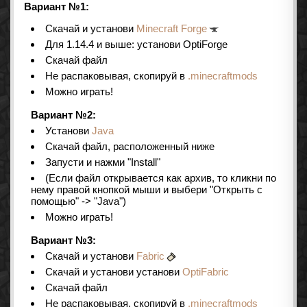
Вариант №1:
Скачай и установи
Minecraft Forge
Для 1.14.4 и выше: установи OptiForge
Скачай файл
Не распаковывая, скопируй в
.minecraftmods
Можно играть!
Вариант №2:
Установи
Java
Скачай файл, расположенный ниже
Запусти и нажми "Install"
(Если файл открывается как архив, то кликни по
нему правой кнопкой мыши и выбери "Открыть с
помощью" -> "Java")
Можно играть!
Вариант №3:
Скачай и установи
Fabric
Скачай и установи установи
OptiFabric
Скачай файл
Не распаковывая, скопируй в
.minecraftmods