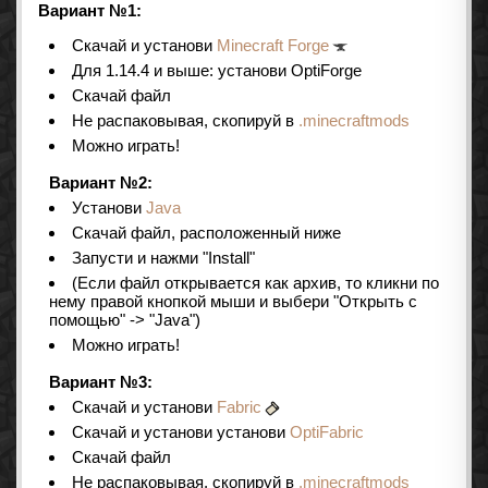
Вариант №1:
Скачай и установи
Minecraft Forge
Для 1.14.4 и выше: установи OptiForge
Скачай файл
Не распаковывая, скопируй в
.minecraftmods
Можно играть!
Вариант №2:
Установи
Java
Скачай файл, расположенный ниже
Запусти и нажми "Install"
(Если файл открывается как архив, то кликни по
нему правой кнопкой мыши и выбери "Открыть с
помощью" -> "Java")
Можно играть!
Вариант №3:
Скачай и установи
Fabric
Скачай и установи установи
OptiFabric
Скачай файл
Не распаковывая, скопируй в
.minecraftmods