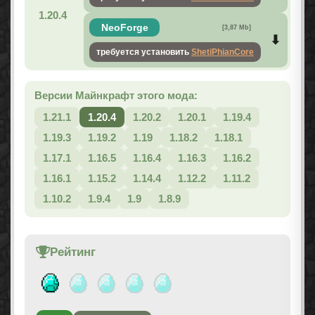
1.20.4
NeoForge
[3,87 Mb]
требуется установить
ShetiPhianCore
Версии Майнкрафт этого мода:
1.21.1
1.20.4
1.20.2
1.20.1
1.19.4
1.19.3
1.19.2
1.19
1.18.2
1.18.1
1.17.1
1.16.5
1.16.4
1.16.3
1.16.2
1.16.1
1.15.2
1.14.4
1.12.2
1.11.2
1.10.2
1.9.4
1.9
1.8.9
Рейтинг