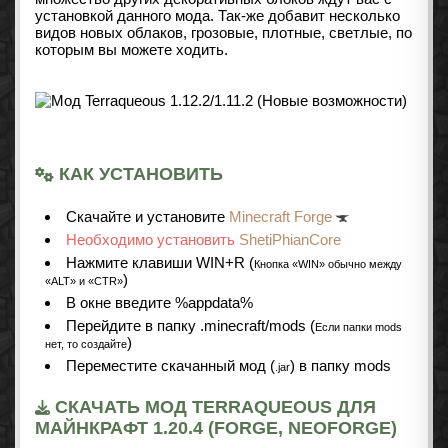
установкой данного мода. Так-же добавит несколько
видов новых облаков, грозовые, плотные, светлые, по
которым вы можете ходить.
КАК УСТАНОВИТЬ
Cкачайте и установите
Minecraft Forge
Необходимо установить
ShetiPhianCore
Нажмите клавиши WIN+R (
Кнопка «WIN» обычно между
)
«ALT» и «CTR»
В окне введите %appdata%
Перейдите в папку .minecraft/mods (
Если папки mods
)
нет, то создайте
Переместите скачанный мод (
) в папку mods
.jar
СКАЧАТЬ МОД TERRAQUEOUS ДЛЯ
МАЙНКРАФТ 1.20.4 (FORGE, NEOFORGE)