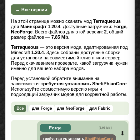
← Все версии
На этой странице можно скачать мод
Terraqueous
для
Майнкрафт 1.20.4
. Доступные загрузчики:
Forge,
NeoForge
. Всего файлов для этой версии:
2
, общий
размер файлов —
7,85 Mb
.
Terraqueous
— это версия мода, адаптированная под
Minecraft
1.20.4
. Здесь собраны доступные сборки
для установки на совместимый клиент или сервер.
Перед скачиванием проверьте, какой загрузчик нужен
именно для вашего набора модов.
Перед установкой обратите внимание на
зависимости:
требуется установить ShetiPhianCore
.
Используйте совместимую версию игры и
подходящий загрузчик модов для корректной работы.
Все
для Forge
для NeoForge
для Fabric
Forge
[3,98 Mb]
требуется установить
ShetiPhianCore