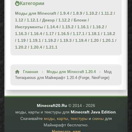
Категории
Моды для Minecraft
/
1.9.4
/
1.8.9
/
1.10.2
/
1.11.2
/
1.12
/
1.12.1
/
Декор
/
1.12.2
/
Блоки
/
Инструменты
/
1.14.4
/
1.15.2
/
1.16.1
/
1.16.2
/
1.16.3
/
1.16.4
/
1.17
/
1.16.5
/
1.17.1
/
1.18.1
/
1.18.2
/
1.19
/
1.19.1
/
1.19.2
/
1.19.3
/
1.19.4
/
1.20
/
1.20.1
/
1.20.2
/
1.20.4
/
1.21.1
Главная
›
Моды для Minecraft 1.20.4
›
Мод
Terraqueous для Майнкрафт 1.20.4 (Forge, NeoForge)
Minecraft20.Ru
© 2014 -
2026
моды, карты и текстуры для
Minecraft Java Edition
.
Скачивайте
моды
,
карты
,
текстуры
и
скины
для
Майнкрафт бесплатно.
Написать нам