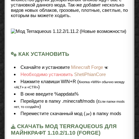
установкой данного мода. Так-же добавит несколько
видов новых облаков, грозовые, плотные, светлые, по
которым вы можете ходить.
КАК УСТАНОВИТЬ
Cкачайте и установите
Minecraft Forge
Необходимо установить
ShetiPhianCore
Нажмите клавиши WIN+R (
Кнопка «WIN» обычно между
)
«ALT» и «CTR»
В окне введите %appdata%
Перейдите в папку .minecraft/mods (
Если папки mods
)
нет, то создайте
Переместите скачанный мод (
) в папку mods
.jar
СКАЧАТЬ МОД TERRAQUEOUS ДЛЯ
МАЙНКРАФТ 1.10.2/1.10 (FORGE)