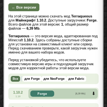
← Все версии
На этой странице можно скачать мод
Terraqueous
для
Майнкрафт 1.10.2
. Доступные загрузчики:
Forge
.
Всего файлов для этой версии:
1
, общий размер
файлов —
6,39 Mb
.
Terraqueous
— это версия мода, адаптированная под
Minecraft
1.10.2
. Здесь собраны доступные сборки
для установки на совместимый клиент или сервер.
Перед скачиванием проверьте, какой загрузчик нужен
именно для вашего набора модов.
Перед установкой убедитесь, что используете
совместимую версию игры и подходящий загрузчик
модов для корректной работы этой версии мода.
Все
для Forge
для NeoForge
для Fabric
1.10.2
Forge
[6,39 Mb]
1.10