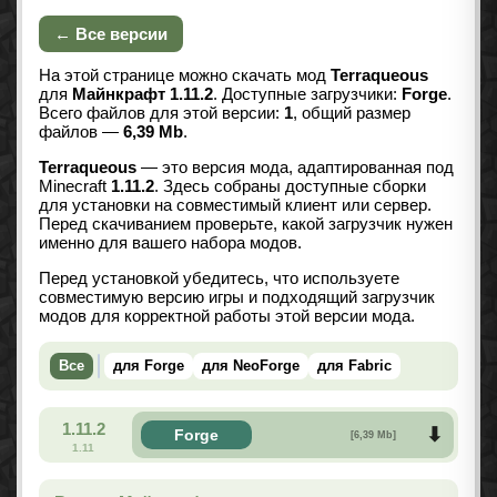
← Все версии
На этой странице можно скачать мод
Terraqueous
для
Майнкрафт 1.11.2
. Доступные загрузчики:
Forge
.
Всего файлов для этой версии:
1
, общий размер
файлов —
6,39 Mb
.
Terraqueous
— это версия мода, адаптированная под
Minecraft
1.11.2
. Здесь собраны доступные сборки
для установки на совместимый клиент или сервер.
Перед скачиванием проверьте, какой загрузчик нужен
именно для вашего набора модов.
Перед установкой убедитесь, что используете
совместимую версию игры и подходящий загрузчик
модов для корректной работы этой версии мода.
Все
для Forge
для NeoForge
для Fabric
1.11.2
Forge
[6,39 Mb]
1.11