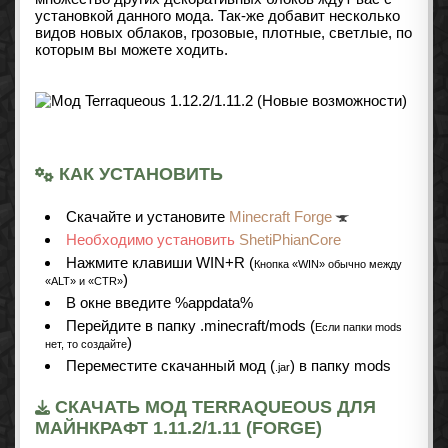
установкой данного мода. Так-же добавит несколько
видов новых облаков, грозовые, плотные, светлые, по
которым вы можете ходить.
КАК УСТАНОВИТЬ
Cкачайте и установите
Minecraft Forge
Необходимо установить
ShetiPhianCore
Нажмите клавиши WIN+R (
Кнопка «WIN» обычно между
)
«ALT» и «CTR»
В окне введите %appdata%
Перейдите в папку .minecraft/mods (
Если папки mods
)
нет, то создайте
Переместите скачанный мод (
) в папку mods
.jar
СКАЧАТЬ МОД TERRAQUEOUS ДЛЯ
МАЙНКРАФТ 1.11.2/1.11 (FORGE)