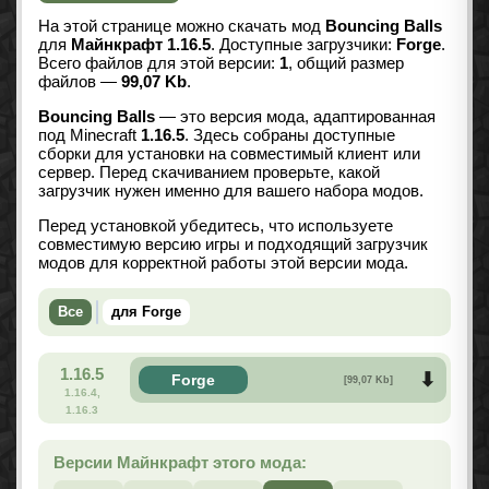
На этой странице можно скачать мод
Bouncing Balls
для
Майнкрафт 1.16.5
. Доступные загрузчики:
Forge
.
Всего файлов для этой версии:
1
, общий размер
файлов —
99,07 Kb
.
Bouncing Balls
— это версия мода, адаптированная
под Minecraft
1.16.5
. Здесь собраны доступные
сборки для установки на совместимый клиент или
сервер. Перед скачиванием проверьте, какой
загрузчик нужен именно для вашего набора модов.
Перед установкой убедитесь, что используете
совместимую версию игры и подходящий загрузчик
модов для корректной работы этой версии мода.
Все
для Forge
1.16.5
Forge
[99,07 Kb]
1.16.4,
1.16.3
Версии Майнкрафт этого мода: