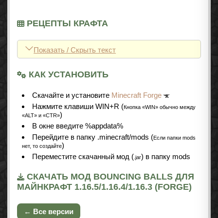
РЕЦЕПТЫ КРАФТА
Показать / Скрыть текст
КАК УСТАНОВИТЬ
Cкачайте и установите
Minecraft Forge
Нажмите клавиши WIN+R (
Кнопка «WIN» обычно между
)
«ALT» и «CTR»
В окне введите %appdata%
Перейдите в папку .minecraft/mods (
Если папки mods
)
нет, то создайте
Переместите скачанный мод (
) в папку mods
.jar
СКАЧАТЬ МОД BOUNCING BALLS ДЛЯ
МАЙНКРАФТ 1.16.5/1.16.4/1.16.3 (FORGE)
← Все версии