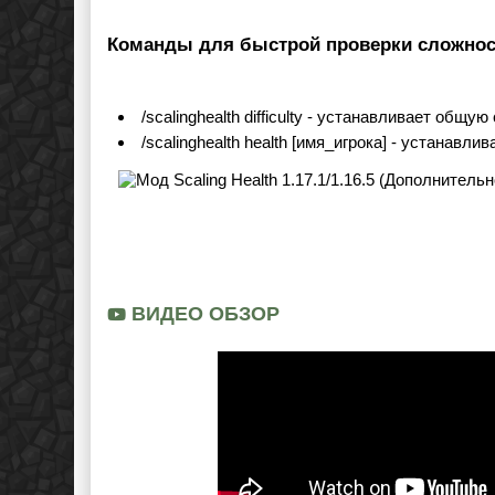
Команды для быстрой проверки сложнос
/scalinghealth difficulty - устанавливает общу
/scalinghealth health [имя_игрока] - устанавл
ВИДЕО ОБЗОР