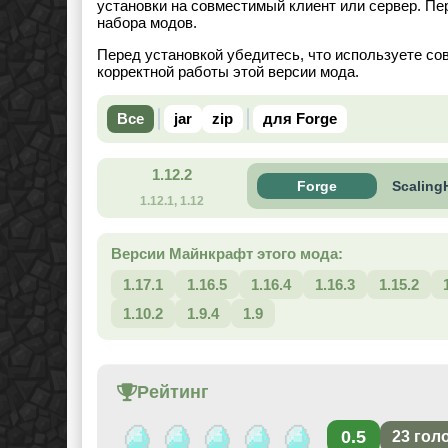
установки на совместимый клиент или сервер. Пе
набора модов.
Перед установкой убедитесь, что используете со
корректной работы этой версии мода.
Все
jar
zip
для Forge
1.12.2
Forge
Scaling
1.12.1, 1.12
Версии Майнкрафт этого мода:
1.17.1
1.16.5
1.16.4
1.16.3
1.15.2
1.10.2
1.9.4
1.9
Рейтинг
0.5
23
гол