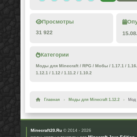
Просмотры
Оп
31 922
15.08
Категории
Моды для Minecraft
/
RPG
/
Мобы
/
1.17.1
/
1.16
1.12.1
/
1.12
/
1.11.2
/
1.10.2
Главная
›
Моды для Minecraft 1.12.2
›
Мод 
Minecraft20.Ru
© 2014 -
2026