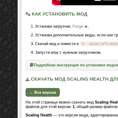
КАК УСТАНОВИТЬ МОД
Установи загрузчик:
Forge
.
Установи дополнительные моды, если они т
Скачай мод и помести в
📂 .minecraft/mod
Запусти игру с нужным загрузчиком.
📘
Подробная инструкция по установке модо
СКАЧАТЬ МОД SCALING HEALTH ДЛЯ М
← Все версии
На этой странице можно скачать мод
Scaling Heal
файлов для этой версии:
1
, общий размер файло
Scaling Health
— это версия мода, адаптированная