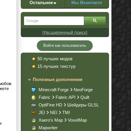
Остальное
Мы Вконтакте
[Расширенный поиск]
Войти как пользователь
50 лучших модов
15 лучших текстур
Полезные дополнения
 мобов
жете
Minecraft Forge
NeoForge
Fabric
Fabric API
Quilt
OptiFine HD
Шейдеры GLSL
JEI
NEI
TMI
Xaero’s Map
VoxelMap
и
Mapwriter