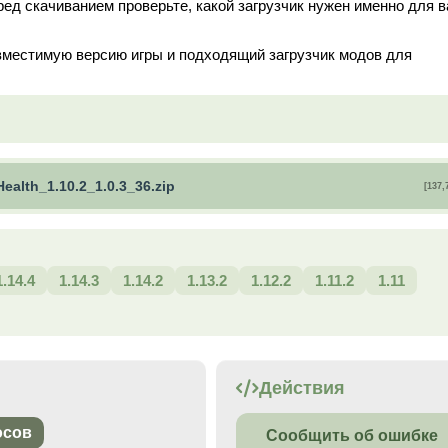
ред скачиванием проверьте, какой загрузчик нужен именно для 
вместимую версию игры и подходящий загрузчик модов для
ealth_1.10.2_1.0.3_36.zip
[137,
1.14.4
1.14.3
1.14.2
1.13.2
1.12.2
1.11.2
1.11
Действия
осов
Сообщить об ошибке