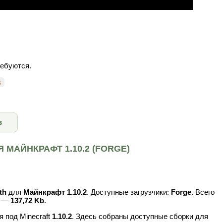
ребуются.
s
в
 МАЙНКРАФТ 1.10.2 (FORGE)
th
для
Майнкрафт 1.10.2
. Доступные загрузчики:
Forge
. Всего
в —
137,72 Kb
.
 под Minecraft
1.10.2
. Здесь собраны доступные сборки для