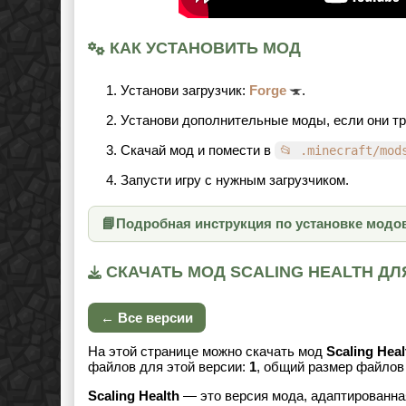
КАК УСТАНОВИТЬ МОД
Установи загрузчик:
Forge
.
Установи дополнительные моды, если они т
Скачай мод и помести в
📂 .minecraft/mod
Запусти игру с нужным загрузчиком.
📘
Подробная инструкция по установке модо
СКАЧАТЬ МОД SCALING HEALTH ДЛЯ
← Все версии
На этой странице можно скачать мод
Scaling Heal
файлов для этой версии:
1
, общий размер файло
Scaling Health
— это версия мода, адаптированная