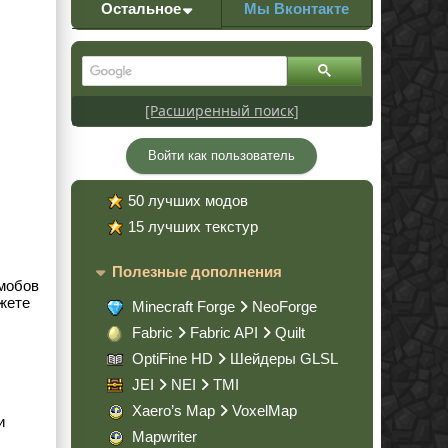
Остальное
Мы Вконтакте
[Расширенный поиск]
Войти как пользователь
50 лучших модов
15 лучших текстур
Полезные дополнения
 мобов
жете
Minecraft Forge
NeoForge
Fabric
Fabric API
Quilt
OptiFine HD
Шейдеры GLSL
JEI
NEI
TMI
Xaero’s Map
VoxelMap
и
Mapwriter