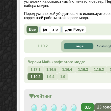
установки на совместимый клиент или сервер. Пе
набора модов.
Перед установкой убедитесь, что используете со
корректной работы этой версии мода.
Все
jar
zip
для Forge
1.10.2
Forge
ScalingH
Версии Майнкрафт этого мода:
1.17.1
1.16.5
1.16.4
1.16.3
1.15.2
1.10.2
1.9.4
1.9
Рейтинг
0.5
23
гол