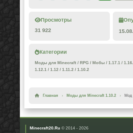
Просмотры
Оп
31 922
15.08
Категории
Моды для Minecraft
/
RPG
/
Мобы
/
1.17.1
/
1.16
1.12.1
/
1.12
/
1.11.2
/
1.10.2
Главная
›
Моды для Minecraft 1.10.2
›
Мод 
Minecraft20.Ru
© 2014 -
2026