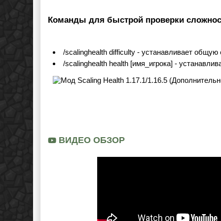
Команды для быстрой проверки сложнос
/scalinghealth difficulty - устанавливает общу
/scalinghealth health [имя_игрока] - устанавл
ВИДЕО ОБЗОР