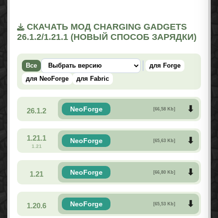
СКАЧАТЬ МОД CHARGING GADGETS
26.1.2/1.21.1 (НОВЫЙ СПОСОБ ЗАРЯДКИ)
Все
для Forge
для NeoForge
для Fabric
NeoForge
26.1.2
[66,58 Kb]
1.21.1
NeoForge
[65,63 Kb]
1.21
NeoForge
1.21
[66,80 Kb]
NeoForge
1.20.6
[65,53 Kb]