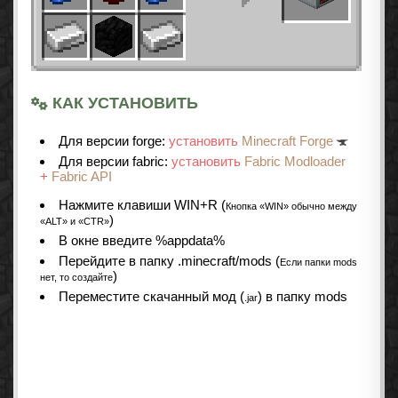
КАК УСТАНОВИТЬ
Для версии forge:
установить
Minecraft Forge
Для версии fabric:
установить
Fabric Modloader
+
Fabric API
Нажмите клавиши WIN+R (
Кнопка «WIN» обычно между
)
«ALT» и «CTR»
В окне введите %appdata%
Перейдите в папку .minecraft/mods (
Если папки mods
)
нет, то создайте
Переместите скачанный мод (
) в папку mods
.jar