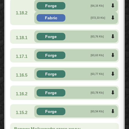
Forge
[64,16 Kb]
1.18.2
Fabric
[572,33 Kb]
Forge
1.18.1
[63,76 Kb]
Forge
1.17.1
[63,63 Kb]
Forge
1.16.5
[63,77 Kb]
Forge
1.16.2
[63,78 Kb]
Forge
1.15.2
[63,54 Kb]
Версии Майнкрафт этого мода: