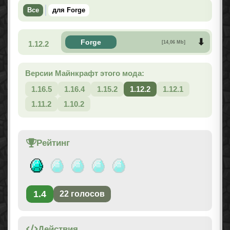
Все
для Forge
Forge
1.12.2
[14,06 Mb]
Версии Майнкрафт этого мода:
1.16.5
1.16.4
1.15.2
1.12.2
1.12.1
1.11.2
1.10.2
Рейтинг
1.4
22
голосов
Действия