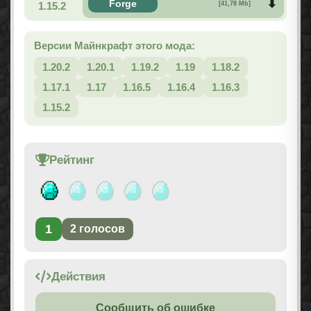
Forge
1.15.2
[41,78 Mb]
Версии Майнкрафт этого мода:
1.20.2
1.20.1
1.19.2
1.19
1.18.2
1.17.1
1.17
1.16.5
1.16.4
1.16.3
1.15.2
Рейтинг
1
2
голосов
Действия
Сообщить об ошибке