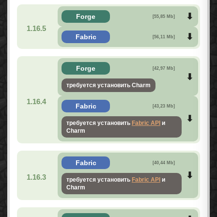
Forge
[55,85 Mb]
1.16.5
Fabric
[56,11 Mb]
Forge
[42,97 Mb]
требуется установить Charm
1.16.4
Fabric
[43,23 Mb]
требуется установить
Fabric API
и
Charm
Fabric
[40,44 Mb]
1.16.3
требуется установить
Fabric API
и
Charm