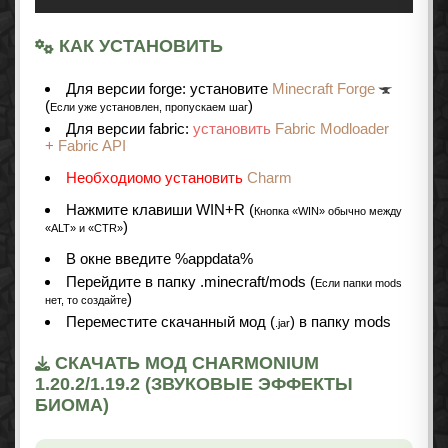
КАК УСТАНОВИТЬ
Для версии forge: установите
Minecraft Forge
(
)
Если уже установлен, пропускаем шаг
Для версии fabric:
установить
Fabric Modloader
+
Fabric API
Необходиомо установить
Charm
Нажмите клавиши WIN+R (
Кнопка «WIN» обычно между
)
«ALT» и «CTR»
В окне введите %appdata%
Перейдите в папку .minecraft/mods (
Если папки mods
)
нет, то создайте
Переместите скачанный мод (
) в папку mods
.jar
СКАЧАТЬ МОД CHARMONIUM
1.20.2/1.19.2 (ЗВУКОВЫЕ ЭФФЕКТЫ
БИОМА)