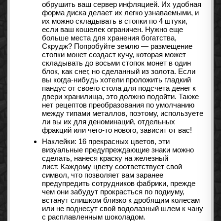
обрушить ваш сервер инфляцией. Их удобная
форма диска делает их легко узнаваемыми, и
их можно складывать в стопки по 4 штуки,
если ваш кошелек ограничен. Нужно еще
больше места для хранения богатства,
Скрудж? Попробуйте землю — размещение
стопки монет создаст кучу, которая может
складывать до восьми стопок монет в один
блок, как снег, но сделанный из золота. Если
вы когда-нибудь хотели проложить гладкий
пандус от своего стола для подсчета денег к
двери хранилища, это должно подойти. Также
нет рецептов преобразования по умолчанию
между типами металлов, поэтому, используете
ли вы их для деноминаций, отдельных
фракций или чего-то нового, зависит от вас!
Наклейки: 16 прекрасных цветов, эти
визуальные предупреждающие знаки можно
сделать, нанеся краску на железный
лист. Каждому цвету соответствует свой
символ, что позволяет вам заранее
предупредить сотрудников фабрики, прежде
чем они забудут прокрасться по подиуму,
встанут слишком близко к дробящим колесам
или не поднесут свой водолазный шлем к чану
с расплавленным шоколадом.