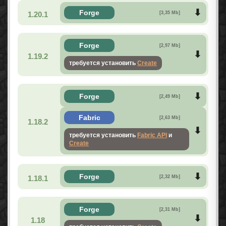
Forge
1.20.1
[3,35 Mb]
Forge
[2,97 Mb]
1.19.2
требуется установить
Create
Forge
[2,49 Mb]
Fabric
[2,63 Mb]
1.18.2
требуется установить
Fabric API
и
Create
Forge
1.18.1
[2,32 Mb]
Forge
[2,31 Mb]
1.18