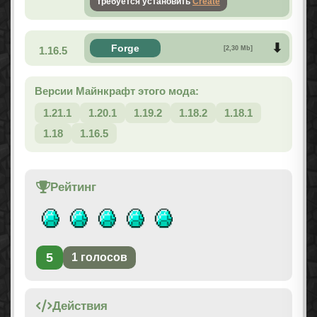
требуется установить
Create
Forge
1.16.5
[2,30 Mb]
Версии Майнкрафт этого мода:
1.21.1
1.20.1
1.19.2
1.18.2
1.18.1
1.18
1.16.5
Рейтинг
5
1
голосов
Действия