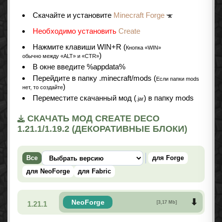
Cкачайте и установите
Minecraft Forge
Необходимо установить
Create
Нажмите клавиши WIN+R (
Кнопка «WIN»
)
обычно между «ALT» и «CTR»
В окне введите %appdata%
Перейдите в папку .minecraft/mods (
Если папки mods
)
нет, то создайте
Переместите скачанный мод (
) в папку mods
.jar
СКАЧАТЬ МОД CREATE DECO
1.21.1/1.19.2 (ДЕКОРАТИВНЫЕ БЛОКИ)
Все
для Forge
для NeoForge
для Fabric
NeoForge
1.21.1
[3,17 Mb]