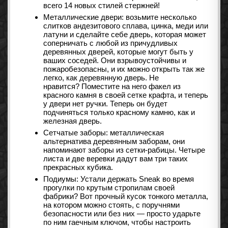
всего 14 новых стилей стержней!
Металлические двери: возьмите несколько
слитков андезитового сплава, цинка, меди или
латуни и сделайте себе дверь, которая может
соперничать с любой из причудливых
деревянных дверей, которые могут быть у
ваших соседей. Они взрывоустойчивы и
пожаробезопасны, и их можно открыть так же
легко, как деревянную дверь. Не
нравится? Поместите на него факел из
красного камня в своей сетке крафта, и теперь
у двери нет ручки. Теперь он будет
подчиняться только красному камню, как и
железная дверь.
Сетчатые заборы: металлическая
альтернатива деревянным заборам, они
напоминают заборы из сетки-рабицы. Четыре
листа и две веревки дадут вам три таких
прекрасных кубика.
Подиумы: Устали держать Sneak во время
прогулки по крутым стропилам своей
фабрики? Вот прочный кусок тонкого металла,
на котором можно стоять, с поручнями
безопасности или без них — просто ударьте
по ним гаечным ключом, чтобы настроить