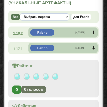
(УНИКАЛЬНЫЕ АРТЕФАКТЫ)
Все
для Fabric
Fabric
1.18.2
[4,55 Mb]
Fabric
1.17.1
[4,51 Mb]
Рейтинг
0
0
голосов
Действия