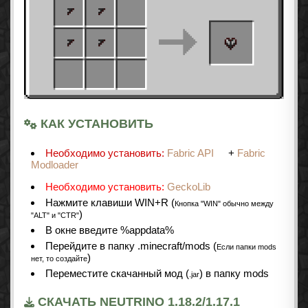
КАК УСТАНОВИТЬ
Необходимо установить:
Fabric API
+
Fabric
Modloader
Необходимо установить:
GeckoLib
Нажмите клавиши WIN+R (
Кнопка "WIN" обычно между
)
"ALT" и "CTR"
В окне введите %appdata%
Перейдите в папку .minecraft/mods (
Если папки mods
)
нет, то создайте
Переместите скачанный мод (
) в папку mods
.jar
СКАЧАТЬ NEUTRINO 1.18.2/1.17.1