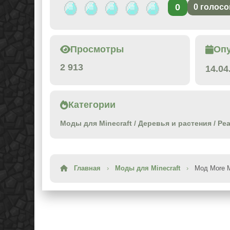
0
0
голосо
Просмотры
Оп
2 913
14.04
Категории
Моды для Minecraft
/
Деревья и растения
/
Ре
Главная
›
Моды для Minecraft
›
Мод More M