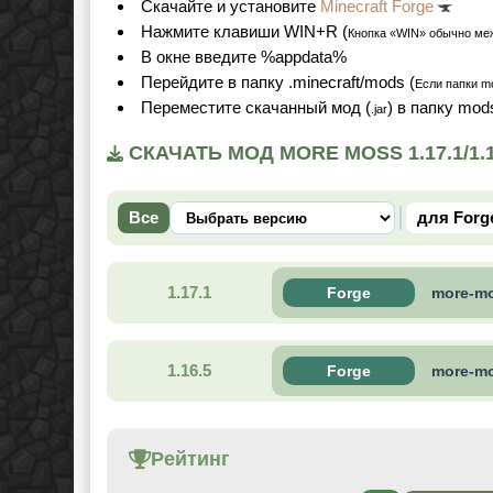
Cкачайте и установите
Minecraft Forge
Нажмите клавиши WIN+R (
Кнопка «WIN» обычно ме
В окне введите %appdata%
Перейдите в папку .minecraft/mods (
Если папки mo
Переместите скачанный мод (
) в папку mod
.jar
СКАЧАТЬ МОД MORE MOSS 1.17.1/1.
Все
для Forg
1.17.1
Forge
more-mo
1.16.5
Forge
more-mo
Рейтинг