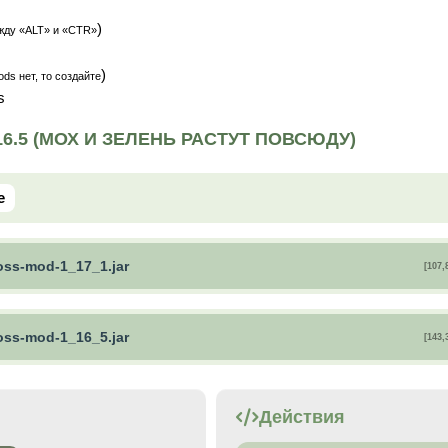
)
жду «ALT» и «CTR»
)
ds нет, то создайте
s
16.5 (МОХ И ЗЕЛЕНЬ РАСТУТ ПОВСЮДУ)
e
ss-mod-1_17_1.jar
[107,
ss-mod-1_16_5.jar
[143,
Действия