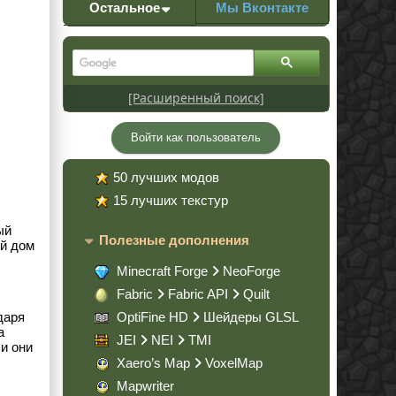
Остальное
Мы Вконтакте
[Расширенный поиск]
Войти как пользователь
50 лучших модов
15 лучших текстур
ый
Полезные дополнения
ой дом
Minecraft Forge
NeoForge
Fabric
Fabric API
Quilt
даря
OptiFine HD
Шейдеры GLSL
а
JEI
NEI
TMI
и они
Xaero’s Map
VoxelMap
Mapwriter