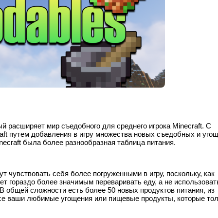
рый расширяет мир съедобного для среднего игрока Minecraft. С
aft путем добавления в игру множества новых съедобных и угощ
inecraft была более разнообразная таблица питания.
ут чувствовать себя более погруженными в игру, поскольку, как
нет гораздо более значимым переваривать еду, а не использоват
 В общей сложности есть более 50 новых продуктов питания, из
 все ваши любимые угощения или пищевые продукты, которые то