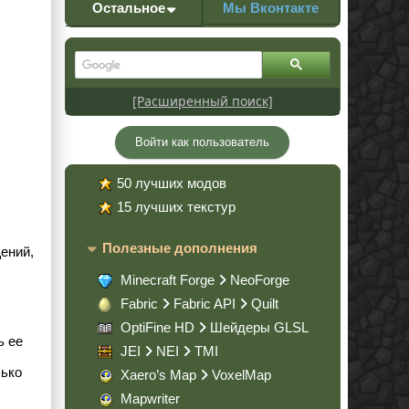
Остальное
Мы Вконтакте
[Расширенный поиск]
Войти как пользователь
50 лучших модов
15 лучших текстур
Полезные дополнения
ений,
Minecraft Forge
NeoForge
Fabric
Fabric API
Quilt
OptiFine HD
Шейдеры GLSL
ь ее
JEI
NEI
TMI
лько
Xaero’s Map
VoxelMap
Mapwriter