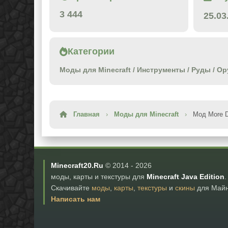
3 444
25.03
Категории
Моды для Minecraft
/
Инструменты
/
Руды
/
Ор
Главная
›
Моды для Minecraft
›
Мод More D
Minecraft20.Ru
© 2014 -
2026
моды, карты и текстуры для
Minecraft Java Edition
.
Скачивайте
моды
,
карты
,
текстуры
и
скины
для Майн
Написать нам