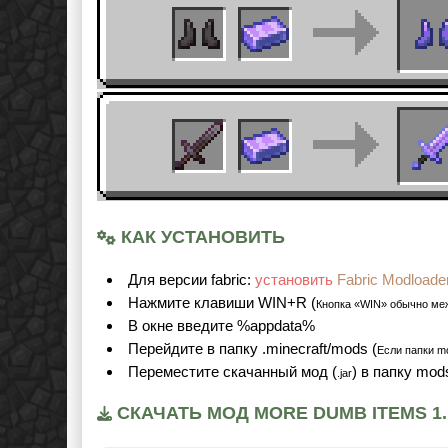
КАК УСТАНОВИТЬ
Для версии fabric:
установить
Fabric Modloade
Нажмите клавиши WIN+R (
Кнопка «WIN» обычно ме
В окне введите %appdata%
Перейдите в папку .minecraft/mods (
Если папки mo
Переместите скачанный мод (
) в папку mod
.jar
СКАЧАТЬ МОД MORE DUMB ITEMS 1.1