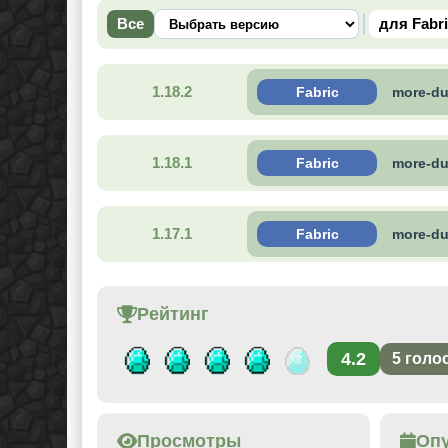
Все
для Fabr
1.18.2
Fabric
more-du
1.18.1
Fabric
more-du
1.17.1
Fabric
more-du
Рейтинг
4.2
5
голо
Просмотры
Оп