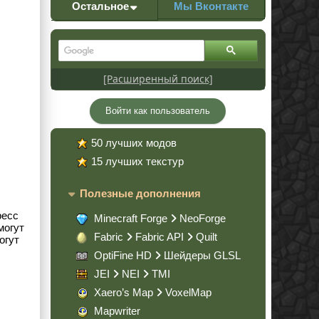
Остальное
Мы Вконтакте
[Расширенный поиск]
Войти как пользователь
50 лучших модов
15 лучших текстур
Полезные дополнения
ресс
Minecraft Forge
NeoForge
могут
Fabric
Fabric API
Quilt
огут
OptiFine HD
Шейдеры GLSL
JEI
NEI
TMI
Xaero’s Map
VoxelMap
Mapwriter