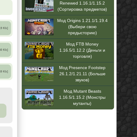
Renewed 1.16.1/1.15.2
(Сортировка предметов)
Мод Origins 1.21.1/1.19.4
(Выбери свою
19 Kb]
предысторию)
Мод FTB Money
1.16.5/1.12.2 (Деньги и
50 Kb]
торговля)
Мод Presence Footstep
69 Kb]
26.1.2/1.21.11 (Больше
звуков)
Мод Mutant Beasts
1.16.5/1.15.2 (Монстры
мутанты)