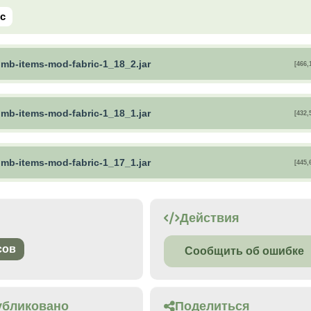
ic
mb-items-mod-fabric-1_18_2.jar
[466,
mb-items-mod-fabric-1_18_1.jar
[432,
mb-items-mod-fabric-1_17_1.jar
[445,
Действия
сов
Сообщить об ошибке
убликовано
Поделиться