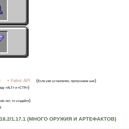
r
+
Fabric API
(
)
Если уже установлен, пропускаем шаг
)
жду «ALT» и «CTR»
)
ds нет, то создайте
s
8.2/1.17.1 (МНОГО ОРУЖИЯ И АРТЕФАКТОВ)