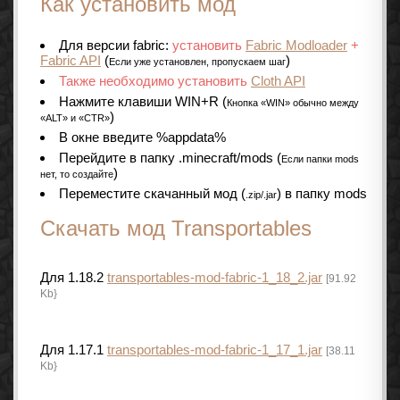
Как установить мод
Для версии fabric:
установить
Fabric Modloader
+
Fabric API
(
)
Если уже установлен, пропускаем шаг
Также необходимо установить
Cloth API
Нажмите клавиши WIN+R (
Кнопка «WIN» обычно между
)
«ALT» и «CTR»
В окне введите %appdata%
Перейдите в папку .minecraft/mods (
Если папки mods
)
нет, то создайте
Переместите скачанный мод (
) в папку mods
.zip/.jar
Скачать мод Transportables
Для 1.18.2
transportables-mod-fabric-1_18_2.jar
[91.92
Kb}
Для 1.17.1
transportables-mod-fabric-1_17_1.jar
[38.11
Kb}