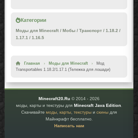
Категории
Моды для Minecraft
/
Мобы
/
Транспорт
/
1.18.2
/
1.17.1
/
1.16.5
Главная
›
Моды для Minecraft
›
Мод
Transportables 1.18.2/1.17.1 (Тележка для лошади)
Minecraft20.Ru
© 2014 -
2026
моды, карты и текстуры для
Minecraft Java Edition
.
Скачивайте
моды
,
карты
,
текстуры
и
скины
для
Майнкрафт бесплатно.
Написать нам