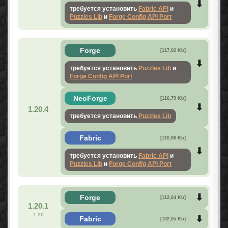
требуется установить
Fabric API
и
Puzzles Lib
и
Forge Config API Port
Forge
[117,02 Kb]
требуется установить
Puzzles Lib
и
Forge Config API Port
NeoForge
[116,79 Kb]
1.20.4
требуется установить
Puzzles Lib
Fabric
[110,96 Kb]
требуется установить
Fabric API
и
Puzzles Lib
и
Forge Config API Port
Forge
[112,64 Kb]
1.20.1
1.20
Fabric
[102,05 Kb]