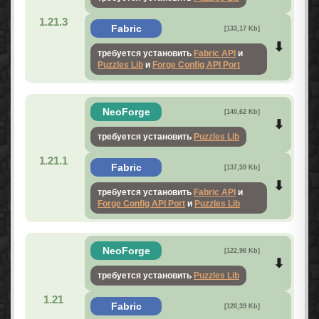
1.21.3
Fabric
[133,17 Kb]
требуется установить
Fabric API
и
Puzzles Lib
и
Forge Config API Port
NeoForge
[140,62 Kb]
требуется установить
Puzzles Lib
1.21.1
Fabric
[137,59 Kb]
требуется установить
Fabric API
и
Forge Config API Port
и
Puzzles Lib
NeoForge
[122,98 Kb]
требуется установить
Puzzles Lib
1.21
Fabric
[120,39 Kb]