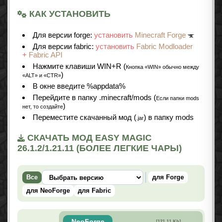
КАК УСТАНОВИТЬ
Для версии forge:
установить
Minecraft Forge
Для версии fabric:
установить
Fabric Modloader
+
Fabric API
Нажмите клавиши WIN+R (
Кнопка «WIN» обычно между
)
«ALT» и «CTR»
В окне введите %appdata%
Перейдите в папку .minecraft/mods (
Если папки mods
)
нет, то создайте
Переместите скачанный мод (
) в папку mods
.jar
СКАЧАТЬ МОД EASY MAGIC
26.1.2/1.21.11 (БОЛЕЕ ЛЕГКИЕ ЧАРЫ)
Все
для Forge
для NeoForge
для Fabric
NeoForge
[121,11 Kb]