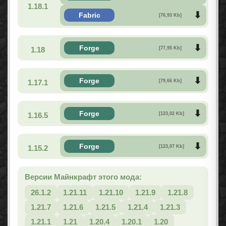
1.18.1
Fabric
[76,93 Kb]
Forge
1.18
[77,95 Kb]
Forge
1.17.1
[79,66 Kb]
Forge
1.16.5
[123,02 Kb]
Forge
1.15.2
[123,07 Kb]
Версии Майнкрафт этого мода:
26.1.2
1.21.11
1.21.10
1.21.9
1.21.8
1.21.7
1.21.6
1.21.5
1.21.4
1.21.3
1.21.1
1.21
1.20.4
1.20.1
1.20