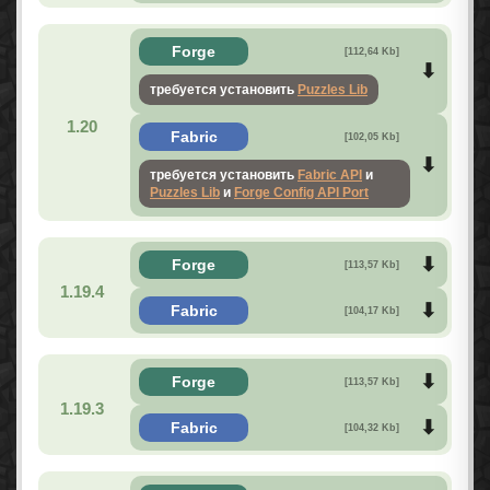
Forge
[112,64 Kb]
требуется установить
Puzzles Lib
1.20
Fabric
[102,05 Kb]
требуется установить
Fabric API
и
Puzzles Lib
и
Forge Config API Port
Forge
[113,57 Kb]
1.19.4
Fabric
[104,17 Kb]
Forge
[113,57 Kb]
1.19.3
Fabric
[104,32 Kb]