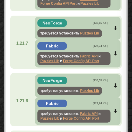
Forge Config API Port
и
Puzzles Lib
NeoForge
[130,66 Kb]
требуется установить
Puzzles Lib
1.21.7
Fabric
[127,74 Kb]
требуется установить
Fabric API
и
Puzzles Lib
и
Forge Config API Port
NeoForge
[130,55 Kb]
требуется установить
Puzzles Lib
1.21.6
Fabric
[127,64 Kb]
требуется установить
Fabric API
и
Puzzles Lib
и
Forge Config API Port