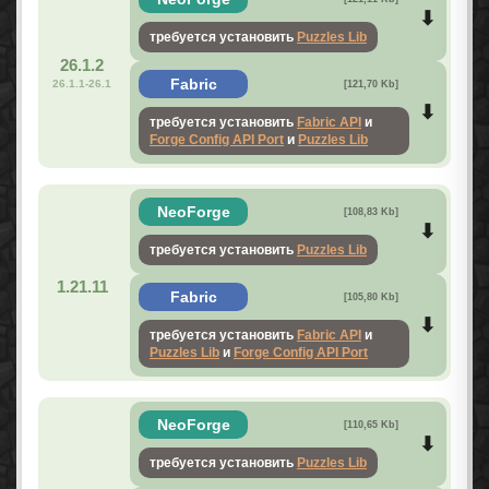
требуется установить
Puzzles Lib
26.1.2
Fabric
26.1.1-26.1
[121,70 Kb]
требуется установить
Fabric API
и
Forge Config API Port
и
Puzzles Lib
NeoForge
[108,83 Kb]
требуется установить
Puzzles Lib
1.21.11
Fabric
[105,80 Kb]
требуется установить
Fabric API
и
Puzzles Lib
и
Forge Config API Port
NeoForge
[110,65 Kb]
требуется установить
Puzzles Lib