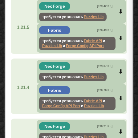
NeoForge
[129,42 Kb]
требуется установить
Puzzles Lib
1.21.5
Fabric
[126,49 Kb]
требуется установить
Fabric API
и
Puzzles Lib
и
Forge Config API Port
NeoForge
[129,67 Kb]
требуется установить
Puzzles Lib
1.21.4
Fabric
[126,76 Kb]
требуется установить
Fabric API
и
Forge Config API Port
и
Puzzles Lib
NeoForge
[136,21 Kb]
требуется установить
Puzzles Lib