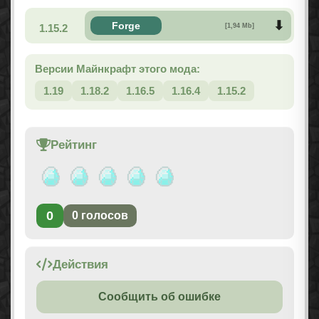
Forge
1.15.2
[1,94 Mb]
Версии Майнкрафт этого мода:
1.19
1.18.2
1.16.5
1.16.4
1.15.2
Рейтинг
0
0
голосов
Действия
Сообщить об ошибке