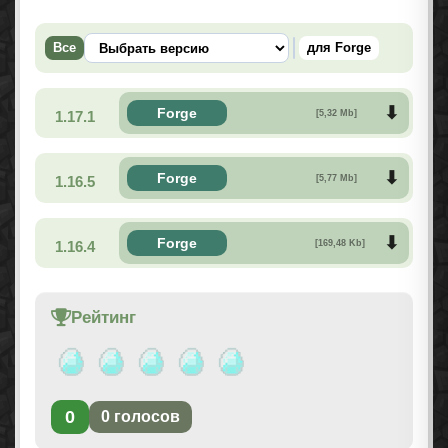
Все
для Forge
Forge
1.17.1
[5,32 Mb]
Forge
1.16.5
[5,77 Mb]
Forge
1.16.4
[169,48 Kb]
Рейтинг
0
0
голосов