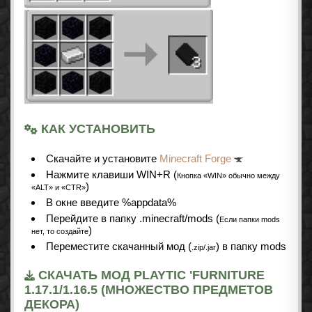
КАК УСТАНОВИТЬ
Cкачайте и установите
Minecraft Forge
Нажмите клавиши WIN+R (
Кнопка «WIN» обычно между
)
«ALT» и «CTR»
В окне введите %appdata%
Перейдите в папку .minecraft/mods (
Если папки mods
)
нет, то создайте
Переместите скачанный мод (
) в папку mods
.zip/.jar
СКАЧАТЬ МОД PLAYTIC 'FURNITURE
1.17.1/1.16.5 (МНОЖЕСТВО ПРЕДМЕТОВ
ДЕКОРА)