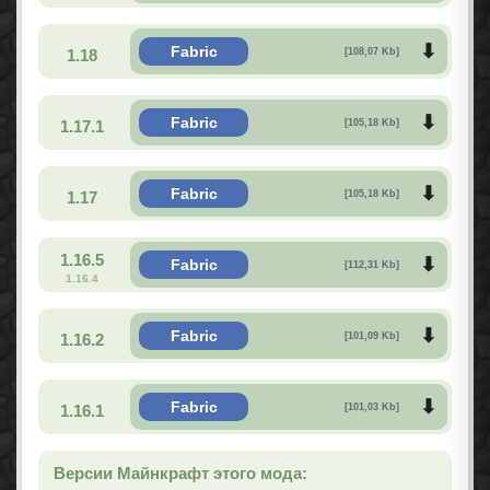
Fabric
1.18
[108,07 Kb]
Fabric
1.17.1
[105,18 Kb]
Fabric
1.17
[105,18 Kb]
1.16.5
Fabric
[112,31 Kb]
1.16.4
Fabric
1.16.2
[101,09 Kb]
Fabric
1.16.1
[101,03 Kb]
Версии Майнкрафт этого мода: