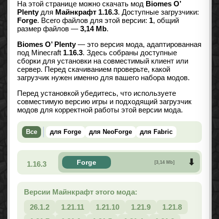
На этой странице можно скачать мод
Biomes O’
Plenty
для
Майнкрафт 1.16.3
. Доступные загрузчики:
Forge
. Всего файлов для этой версии:
1
, общий
размер файлов —
3,14 Mb
.
Biomes O’ Plenty
— это версия мода, адаптированная
под Minecraft
1.16.3
. Здесь собраны доступные
сборки для установки на совместимый клиент или
сервер. Перед скачиванием проверьте, какой
загрузчик нужен именно для вашего набора модов.
Перед установкой убедитесь, что используете
совместимую версию игры и подходящий загрузчик
модов для корректной работы этой версии мода.
Все
для Forge
для NeoForge
для Fabric
Forge
1.16.3
[3,14 Mb]
Версии Майнкрафт этого мода:
26.1.2
1.21.11
1.21.10
1.21.9
1.21.8