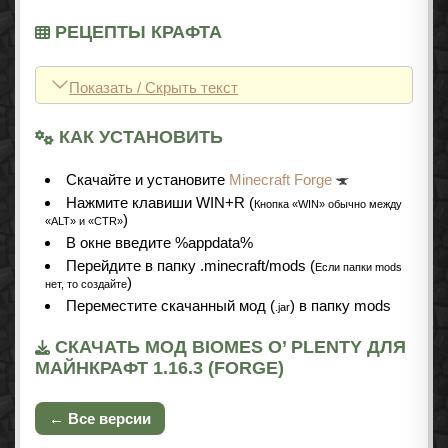
РЕЦЕПТЫ КРАФТА
Показать / Скрыть текст
КАК УСТАНОВИТЬ
Cкачайте и установите
Minecraft Forge
Нажмите клавиши WIN+R (
Кнопка «WIN» обычно между
)
«ALT» и «CTR»
В окне введите %appdata%
Перейдите в папку .minecraft/mods (
Если папки mods
)
нет, то создайте
Переместите скачанный мод (
) в папку mods
.jar
СКАЧАТЬ МОД BIOMES O’ PLENTY ДЛЯ
МАЙНКРАФТ 1.16.3 (FORGE)
← Все версии