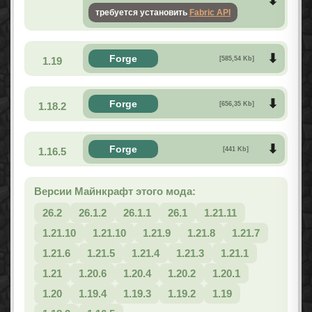
требуется установить
Fabric API
Forge
1.19
[585,54 Kb]
Forge
1.18.2
[656,35 Kb]
Forge
1.16.5
[441 Kb]
Версии Майнкрафт этого мода:
26.2
26.1.2
26.1.1
26.1
1.21.11
1.21.10
1.21.10
1.21.9
1.21.8
1.21.7
1.21.6
1.21.5
1.21.4
1.21.3
1.21.1
1.21
1.20.6
1.20.4
1.20.2
1.20.1
1.20
1.19.4
1.19.3
1.19.2
1.19