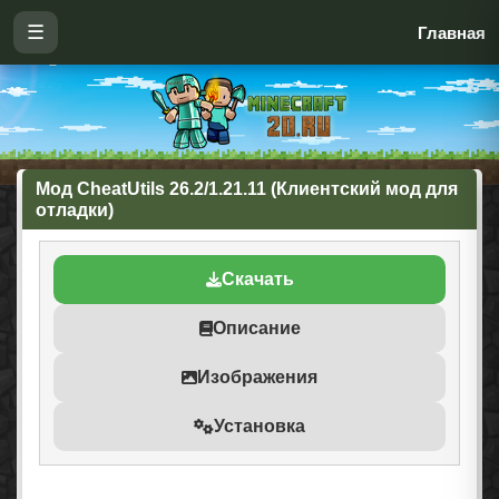
☰
Главная
Мод CheatUtils 26.2/1.21.11 (Клиентский мод для
отладки)
Скачать
Описание
Изображения
Установка