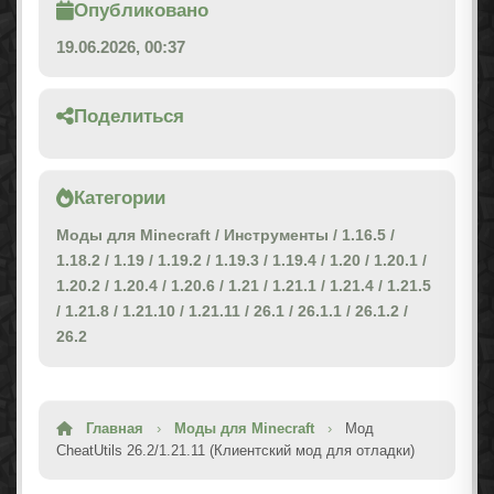
Опубликовано
19.06.2026, 00:37
Поделиться
Категории
Моды для Minecraft
/
Инструменты
/
1.16.5
/
1.18.2
/
1.19
/
1.19.2
/
1.19.3
/
1.19.4
/
1.20
/
1.20.1
/
1.20.2
/
1.20.4
/
1.20.6
/
1.21
/
1.21.1
/
1.21.4
/
1.21.5
/
1.21.8
/
1.21.10
/
1.21.11
/
26.1
/
26.1.1
/
26.1.2
/
26.2
Главная
›
Моды для Minecraft
›
Мод
CheatUtils 26.2/1.21.11 (Клиентский мод для отладки)