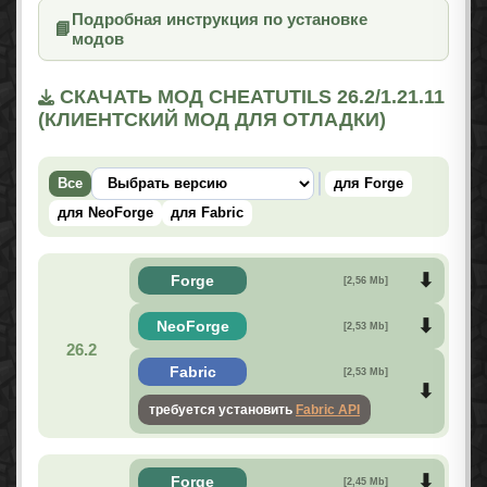
Подробная инструкция по установке
📘
модов
СКАЧАТЬ МОД CHEATUTILS 26.2/1.21.11
(КЛИЕНТСКИЙ МОД ДЛЯ ОТЛАДКИ)
Все
для Forge
для NeoForge
для Fabric
Forge
[2,56 Mb]
NeoForge
[2,53 Mb]
26.2
Fabric
[2,53 Mb]
требуется установить
Fabric API
Forge
[2,45 Mb]