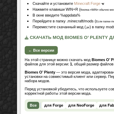
Cкачайте и установите
Minecraft Forge
Нажмите клавиши WIN+R (
Кнопка «WIN» обычно ме
В окне введите %appdata%
Перейдите в папку .minecraft/mods (
Если папки mo
Переместите скачанный мод (
) в папку mod
.jar
СКАЧАТЬ МОД BIOMES O’ PLENTY ДЛ
← Все версии
На этой странице можно скачать мод
Biomes O’ P
файлов для этой версии:
1
, общий размер файло
Biomes O’ Plenty
— это версия мода, адаптирован
установки на совместимый клиент или сервер. Пе
набора модов.
Перед установкой убедитесь, что используете со
корректной работы этой версии мода.
Все
для Forge
для NeoForge
для Fab