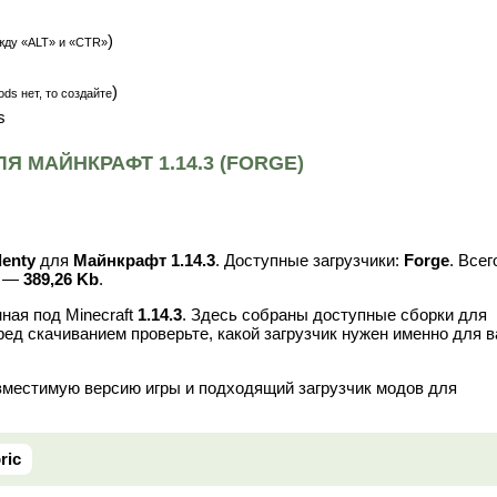
)
жду «ALT» и «CTR»
)
ds нет, то создайте
s
Я МАЙНКРАФТ 1.14.3 (FORGE)
lenty
для
Майнкрафт 1.14.3
. Доступные загрузчики:
Forge
. Всег
в —
389,26 Kb
.
ная под Minecraft
1.14.3
. Здесь собраны доступные сборки для
ред скачиванием проверьте, какой загрузчик нужен именно для 
вместимую версию игры и подходящий загрузчик модов для
ric