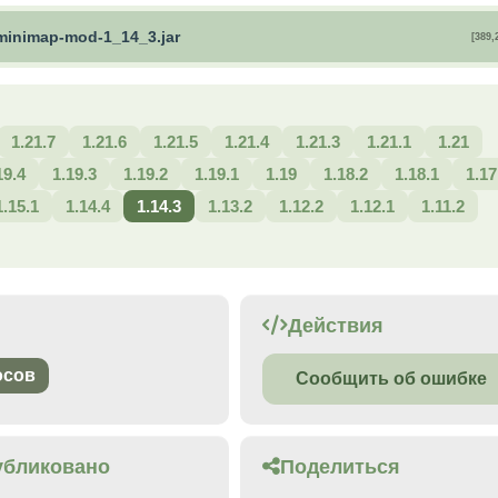
minimap-mod-1_14_3.jar
[389,
1.21.7
1.21.6
1.21.5
1.21.4
1.21.3
1.21.1
1.21
19.4
1.19.3
1.19.2
1.19.1
1.19
1.18.2
1.18.1
1.17
1.15.1
1.14.4
1.14.3
1.13.2
1.12.2
1.12.1
1.11.2
Действия
осов
Сообщить об ошибке
убликовано
Поделиться