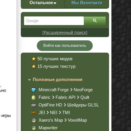
Остальное
Мы Вконтакте
[Расширенный поиск]
Войти как пользователь
50 лучших модов
15 лучших текстур
Полезные дополнения
.
Minecraft Forge
NeoForge
ьно
Fabric
Fabric API
Quilt
OptiFine HD
Шейдеры GLSL
JEI
NEI
TMI
 игры
Xaero’s Map
VoxelMap
Mapwriter