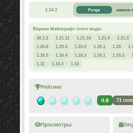
1.14.3
Forge
xaeros-
Версии Майнкрафт этого мода:
26.1.2
1.21.11
1.21.10
1.21.9
1.21.8
1.20.6
1.20.4
1.20.2
1.20.1
1.20
1.
1.16.5
1.16.4
1.16.3
1.16.1
1.15.2
1.11
1.10.2
1.10
Рейтинг
0.8
71
гол
Просмотры
Оп