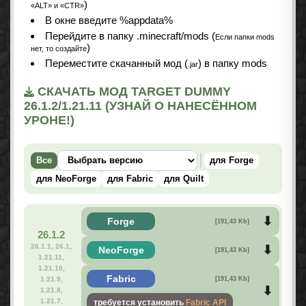
)
«ALT» и «CTR»
В окне введите %appdata%
Перейдите в папку .minecraft/mods (
Если папки mods
)
нет, то создайте
Переместите скачанный мод (
) в папку mods
.jar
СКАЧАТЬ МОД TARGET DUMMY
26.1.2/1.21.11 (УЗНАЙ О НАНЕСЁННОМ
УРОНЕ!)
Все
для Forge
для NeoForge
для Fabric
для Quilt
Forge
[191,43 Kb]
26.1.2
26.1.1, 26.1,
NeoForge
[191,43 Kb]
1.21.11,
1.21.10,
Fabric
[191,43 Kb]
1.21.9,
1.21.8,
1.21.7,
требуется установить
Fabric API