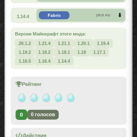
Fabric
1.14.4
[39,01 Kb]
Версии Майнкрафт этого мода:
26.1.2
1.21.4
1.21.1
1.20.1
1.19.4
1.19.2
1.18.2
1.18.1
1.18
1.17.1
1.16.5
1.16.4
1.14.4
Рейтинг
0
0
голосов
Действия