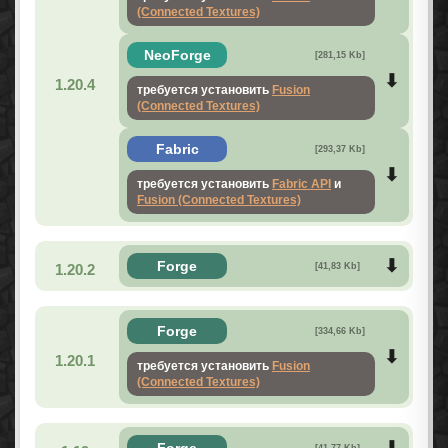
(Connected Textures)
NeoForge
[281,15 Kb]
1.20.4
требуется установить
Fusion
(Connected Textures)
Fabric
[293,37 Kb]
требуется установить
Fabric API
и
Fusion (Connected Textures)
Forge
1.20.2
[41,83 Kb]
Forge
[334,66 Kb]
1.20.1
требуется установить
Fusion
(Connected Textures)
Forge
[41,77 Kb]