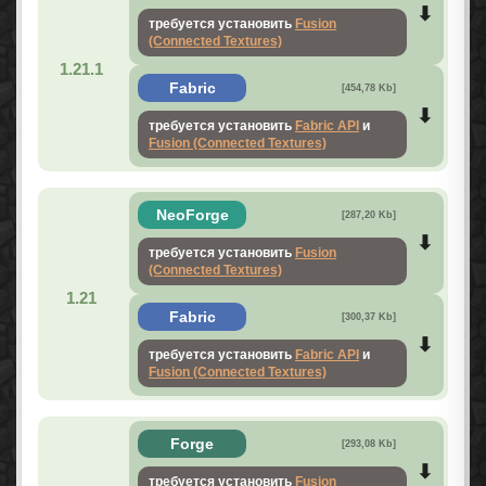
требуется установить
Fusion
(Connected Textures)
1.21.1
Fabric
[454,78 Kb]
требуется установить
Fabric API
и
Fusion (Connected Textures)
NeoForge
[287,20 Kb]
требуется установить
Fusion
(Connected Textures)
1.21
Fabric
[300,37 Kb]
требуется установить
Fabric API
и
Fusion (Connected Textures)
Forge
[293,08 Kb]
требуется установить
Fusion