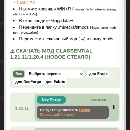
+
Fabric API
Нажмите клавиши WIN+R (
Кнопка «WIN» обычно между
)
«ALT» и «CTR»
В окне введите %appdata%
Перейдите в папку .minecraft/mods (
Если папки mods
)
нет, то создайте
Переместите скачанный мод (
) в папку mods
.jar
СКАЧАТЬ МОД GLASSENTIAL
1.21.11/1.20.4 (НОВОЕ СТЕКЛО)
Все
для Forge
для NeoForge
для Fabric
NeoForge
[660,58 Kb]
1.21.11
требуется установить
Fusion
(Connected Textures)