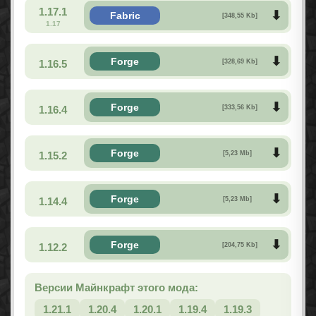
1.17.1
Fabric
[348,55 Kb]
1.17
Forge
1.16.5
[328,69 Kb]
Forge
1.16.4
[333,56 Kb]
Forge
1.15.2
[5,23 Mb]
Forge
1.14.4
[5,23 Mb]
Forge
1.12.2
[204,75 Kb]
Версии Майнкрафт этого мода:
1.21.1
1.20.4
1.20.1
1.19.4
1.19.3