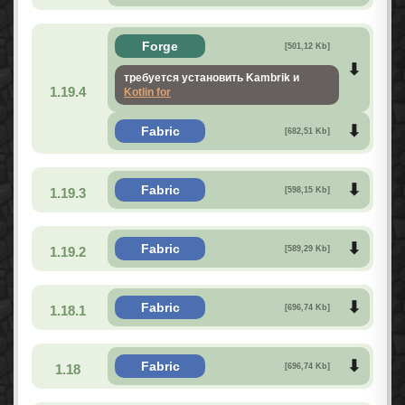
Forge
[501,12 Kb]
требуется установить Kambrik и
1.19.4
Kotlin for
Fabric
[682,51 Kb]
Fabric
1.19.3
[598,15 Kb]
Fabric
1.19.2
[589,29 Kb]
Fabric
1.18.1
[696,74 Kb]
Fabric
1.18
[696,74 Kb]