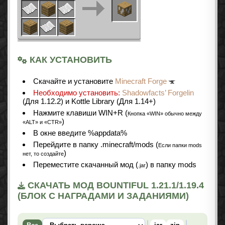
КАК УСТАНОВИТЬ
Cкачайте и установите
Minecraft Forge
Необходимо установить:
Shadowfacts’ Forgelin
(Для 1.12.2) и Kottle Library (Для 1.14+)
Нажмите клавиши WIN+R (
Кнопка «WIN» обычно между
)
«ALT» и «CTR»
В окне введите %appdata%
Перейдите в папку .minecraft/mods (
Если папки mods
)
нет, то создайте
Переместите скачанный мод (
) в папку mods
.jar
СКАЧАТЬ МОД BOUNTIFUL 1.21.1/1.19.4
(БЛОК С НАГРАДАМИ И ЗАДАНИЯМИ)