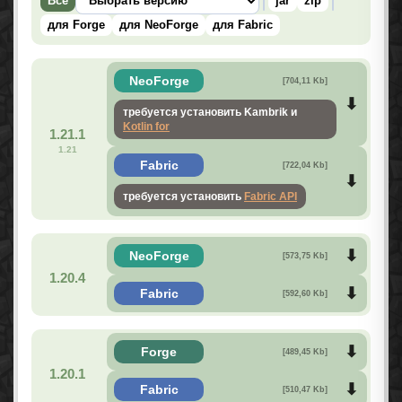
Все
jar
zip
для Forge
для NeoForge
для Fabric
NeoForge
[704,11 Kb]
требуется установить Kambrik и
Kotlin for
1.21.1
1.21
Fabric
[722,04 Kb]
требуется установить
Fabric API
NeoForge
[573,75 Kb]
1.20.4
Fabric
[592,60 Kb]
Forge
[489,45 Kb]
1.20.1
Fabric
[510,47 Kb]