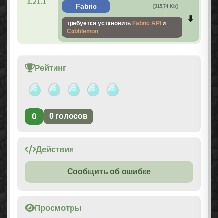
1.21.1
Fabric
[315,74 Kb]
требуется установить
Fabric API
и
Cobblemon
Рейтинг
0
0
голосов
Действия
Сообщить об ошибке
Просмотры