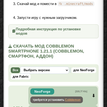
Скачай мод и помести в
📂 .minecraft/mods
Запусти игру с нужным загрузчиком.
Подробная инструкция по установке
📘
модов
СКАЧАТЬ МОД COBBLEMON
SMARTPHONE 1.21.1 (COBBLEMON,
СМАРТФОН, АДДОН)
Все
для NeoForge
для Fabric
NeoForge
[319,77 Kb]
требуется установить
Cobblemon