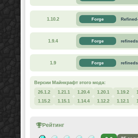
1.10.2
Forge
Refined
1.9.4
Forge
refineds
1.9
Forge
refineds
Версии Майнкрафт этого мода:
26.1.2
1.21.1
1.20.4
1.20.1
1.19.2
1.15.2
1.15.1
1.14.4
1.12.2
1.12.1
Рейтинг