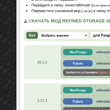
Перейдите в папку .minecraft/mods (
Если папки mo
Переместите скачанный мод (
) в папку 
.zip/.jar
СКАЧАТЬ МОД REFINED STORAGE 26.
Все
для Forg
NeoForge
refineds
26.1.2
Fabric
refineds
требуется установить
Fabric 
NeoForge
refineds
1.21.1
Fabric
refineds