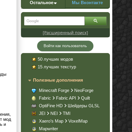
Остальное
Мы Вконтакте
[Расширенный поиск]
Войти как пользователь
50 лучших модов
15 лучших текстур
иды
Полезные дополнения
Minecraft Forge
NeoForge
Fabric
Fabric API
Quilt
OptiFine HD
Шейдеры GLSL
JEI
NEI
TMI
ения,
от мод
Xaero’s Map
VoxelMap
ь и
Mapwriter