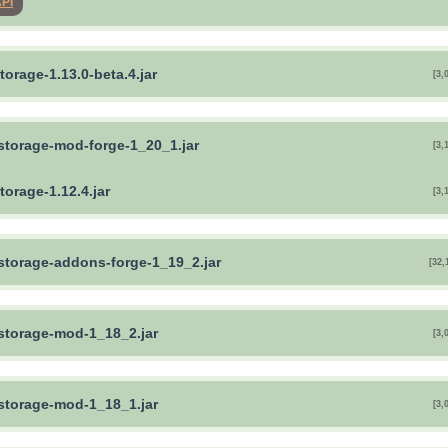
API
torage-1.13.0-beta.4.jar
[3,
-storage-mod-forge-1_20_1.jar
[3,
torage-1.12.4.jar
[3,
-storage-addons-forge-1_19_2.jar
[32,
-storage-mod-1_18_2.jar
[3,
-storage-mod-1_18_1.jar
[3,