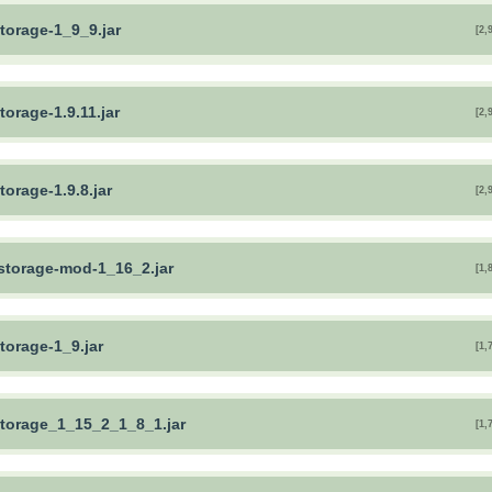
torage-1_9_9.jar
[2,
torage-1.9.11.jar
[2,
torage-1.9.8.jar
[2,
-storage-mod-1_16_2.jar
[1,
torage-1_9.jar
[1,
storage_1_15_2_1_8_1.jar
[1,