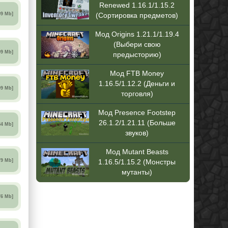
Renewed 1.16.1/1.15.2
99 Mb]
(Сортировка предметов)
Мод Origins 1.21.1/1.19.4
(Выбери свою
99 Mb]
предысторию)
Мод FTB Money
1.16.5/1.12.2 (Деньги и
99 Mb]
торговля)
Мод Presence Footstep
26.1.2/1.21.11 (Больше
84 Mb]
звуков)
Мод Mutant Beasts
79 Mb]
1.16.5/1.15.2 (Монстры
мутанты)
76 Mb]