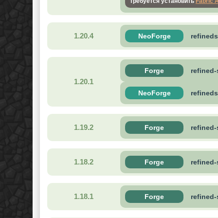
требуется установить
Fabric 
1.20.4
NeoForge
refineds
Forge
refined
1.20.1
NeoForge
refineds
1.19.2
Forge
refined
1.18.2
Forge
refined
1.18.1
Forge
refined