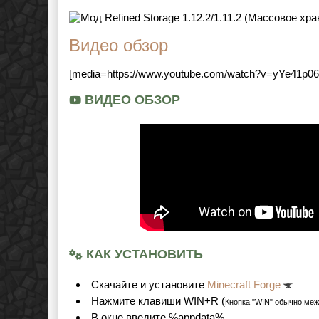
Видео обзор
[media=https://www.youtube.com/watch?v=yYe41p061
ВИДЕО ОБЗОР
КАК УСТАНОВИТЬ
Cкачайте и установите
Minecraft Forge
Нажмите клавиши WIN+R (
Кнопка "WIN" обычно меж
В окне введите %appdata%