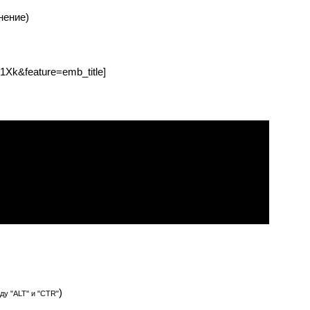
Xk&feature=emb_title]
)
ду "ALT" и "CTR"