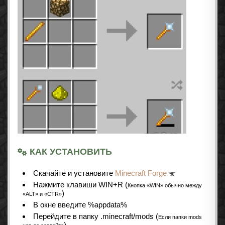
КАК УСТАНОВИТЬ
Cкачайте и установите
Minecraft Forge
Нажмите клавиши WIN+R (
Кнопка «WIN» обычно между
)
«ALT» и «CTR»
В окне введите %appdata%
Перейдите в папку .minecraft/mods (
Если папки mods
)