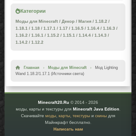
Категории
Моды для Minecraft
/
Декор
/
Магия
/
1.18.2
/
1.18.1
/
1.18
/
1.17.1
/
1.17
/
1.16.5
/
1.16.4
/
1.16.3
/
1.16.2
/
1.16.1
/
1.15.2
/
1.15.1
/
1.14.4
/
1.14.3
/
1.14.2
/
1.12.2
Главная
›
Моды для Minecraft
›
Мод Lighting
Wand 1.18.2/1.17.1 (Источники света)
Minecraft20.Ru
© 2014 -
2026
моды, карты и текстуры для
Minecraft Java Edition
.
Скачивайте
моды
,
карты
,
текстуры
и
скины
для
Майнкрафт бесплатно.
Написать нам