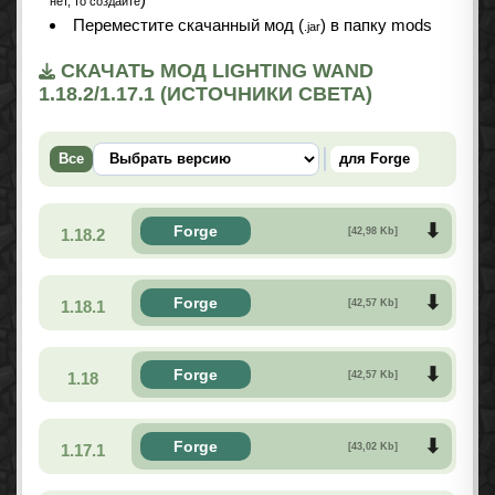
нет, то создайте
Переместите скачанный мод (
) в папку mods
.jar
СКАЧАТЬ МОД LIGHTING WAND
1.18.2/1.17.1 (ИСТОЧНИКИ СВЕТА)
Все
для Forge
Forge
1.18.2
[42,98 Kb]
Forge
1.18.1
[42,57 Kb]
Forge
1.18
[42,57 Kb]
Forge
1.17.1
[43,02 Kb]