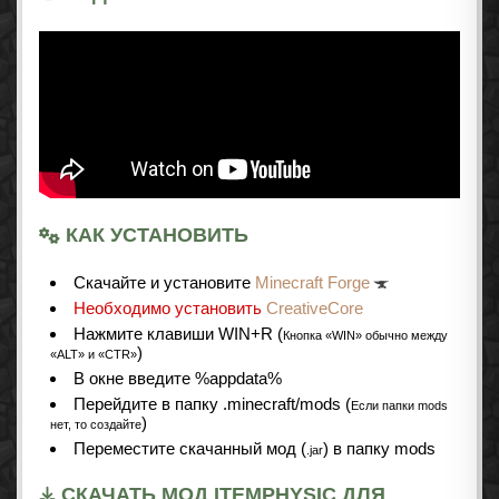
КАК УСТАНОВИТЬ
Cкачайте и установите
Minecraft Forge
Необходимо установить
CreativeCore
Нажмите клавиши WIN+R (
Кнопка «WIN» обычно между
)
«ALT» и «CTR»
В окне введите %appdata%
Перейдите в папку .minecraft/mods (
Если папки mods
)
нет, то создайте
Переместите скачанный мод (
) в папку mods
.jar
СКАЧАТЬ МОД ITEMPHYSIC ДЛЯ