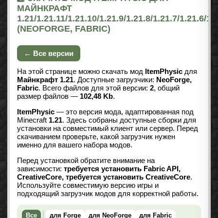
МАЙНКРАФТ
1.21/1.21.11/1.21.10/1.21.9/1.21.8/1.21.7/1.21.6/1.
(NEOFORGE, FABRIC)
← Все версии
На этой странице можно скачать мод
ItemPhysic
для
Майнкрафт 1.21
. Доступные загрузчики:
NeoForge,
Fabric
. Всего файлов для этой версии:
2
, общий
размер файлов —
102,48 Kb
.
ItemPhysic
— это версия мода, адаптированная под
Minecraft
1.21
. Здесь собраны доступные сборки для
установки на совместимый клиент или сервер. Перед
скачиванием проверьте, какой загрузчик нужен
именно для вашего набора модов.
Перед установкой обратите внимание на
зависимости:
требуется установить Fabric API,
CreativeCore, требуется установить CreativeCore
.
Используйте совместимую версию игры и
подходящий загрузчик модов для корректной работы.
Все
для Forge
для NeoForge
для Fabric