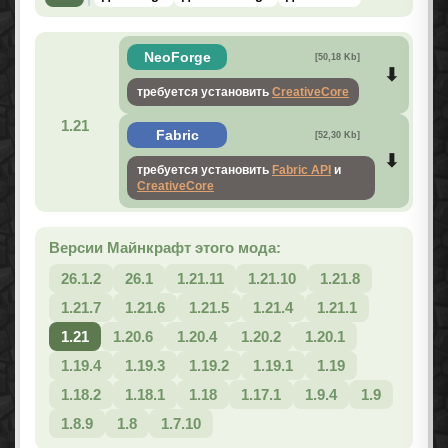
NeoForge
[50,18 Kb]
требуется установить
CreativeCore
1.21
Fabric
[52,30 Kb]
требуется установить
Fabric API
и
CreativeCore
Версии Майнкрафт этого мода:
26.1.2
26.1
1.21.11
1.21.10
1.21.8
1.21.7
1.21.6
1.21.5
1.21.4
1.21.1
1.21
1.20.6
1.20.4
1.20.2
1.20.1
1.19.4
1.19.3
1.19.2
1.19.1
1.19
1.18.2
1.18.1
1.18
1.17.1
1.9.4
1.9
1.8.9
1.8
1.7.10