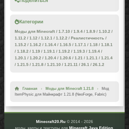
Поделиться
Категории
Моды для Minecraft
/
1.7.10
/
1.9.4
/
1.8.9
/
1.10.2
/
1.11.2
/
1.12
/
1.12.1
/
1.12.2
/
Реалистичность
/
1.15.2
/
1.16.2
/
1.16.4
/
1.16.5
/
1.17.1
/
1.18
/
1.18.1
/
1.18.2
/
1.19
/
1.19.1
/
1.19.2
/
1.19.3
/
1.19.4
/
1.20.1
/
1.20.2
/
1.20.4
/
1.20.6
/
1.21
/
1.21.1
/
1.21.4
/
1.21.5
/
1.21.8
/
1.21.10
/
1.21.11
/
26.1
/
26.1.2
Главная
›
Моды для Minecraft 1.21.8
›
Мод
ItemPhysic для Майнкрафт 1.21.8 (NeoForge, Fabric)
Minecraft20.Ru
© 2014 -
2026
моды, карты и текстуры для
Minecraft Java Edition
.