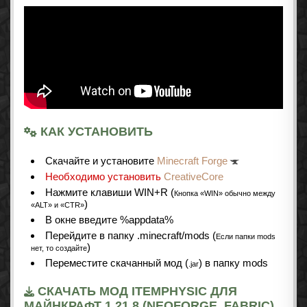
КАК УСТАНОВИТЬ
Cкачайте и установите
Minecraft Forge
Необходимо установить
CreativeCore
Нажмите клавиши WIN+R (
Кнопка «WIN» обычно между
)
«ALT» и «CTR»
В окне введите %appdata%
Перейдите в папку .minecraft/mods (
Если папки mods
)
нет, то создайте
Переместите скачанный мод (
) в папку mods
.jar
СКАЧАТЬ МОД ITEMPHYSIC ДЛЯ
МАЙНКРАФТ 1.21.8 (NEOFORGE, FABRIC)