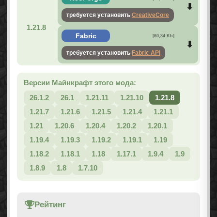
требуется установить
CreativeCore
1.21.8
Fabric
[60,34 Kb]
требуется установить
Fabric API
Версии Майнкрафт этого мода:
26.1.2
26.1
1.21.11
1.21.10
1.21.8
1.21.7
1.21.6
1.21.5
1.21.4
1.21.1
1.21
1.20.6
1.20.4
1.20.2
1.20.1
1.19.4
1.19.3
1.19.2
1.19.1
1.19
1.18.2
1.18.1
1.18
1.17.1
1.9.4
1.9
1.8.9
1.8
1.7.10
Рейтинг