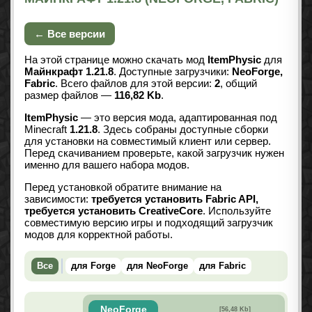
← Все версии
На этой странице можно скачать мод
ItemPhysic
для
Майнкрафт 1.21.8
. Доступные загрузчики:
NeoForge,
Fabric
. Всего файлов для этой версии:
2
, общий
размер файлов —
116,82 Kb
.
ItemPhysic
— это версия мода, адаптированная под
Minecraft
1.21.8
. Здесь собраны доступные сборки
для установки на совместимый клиент или сервер.
Перед скачиванием проверьте, какой загрузчик нужен
именно для вашего набора модов.
Перед установкой обратите внимание на
зависимости:
требуется установить Fabric API,
требуется установить CreativeCore
. Используйте
совместимую версию игры и подходящий загрузчик
модов для корректной работы.
Все
для Forge
для NeoForge
для Fabric
NeoForge
[56,48 Kb]