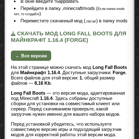
В окне введите %appdata%
Перейдите в папку .minecraft/mods (
Если папки mods
)
нет, то создайте
Переместите скачанный мод (
) в папку mods
.zip/.jar
СКАЧАТЬ МОД LONG FALL BOOTS ДЛЯ
МАЙНКРАФТ 1.16.4 (FORGE)
← Все версии
На этой странице можно скачать мод
Long Fall Boots
для
Майнкрафт 1.16.4
. Доступные загрузчики:
Forge
.
Всего файлов для этой версии:
1
, общий размер
файлов —
8,16 Kb
.
Long Fall Boots
— это версия мода, адаптированная
под Minecraft
1.16.4
. Здесь собраны доступные
сборки для установки на совместимый клиент или
сервер. Перед скачиванием проверьте, какой
загрузчик нужен именно для вашего набора модов.
Перед установкой убедитесь, что используете
совместимую версию игры и подходящий загрузчик
модов для корректной работы этой версии мода.