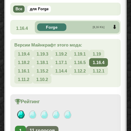
Все
для Forge
Forge
1.16.4
[8,16 Kb]
Версии Майнкрафт этого мода:
1.19.4
1.19.3
1.19.2
1.19.1
1.19
1.18.2
1.18.1
1.17.1
1.16.5
1.16.4
1.16.1
1.15.2
1.14.4
1.12.2
1.12.1
1.11.2
1.10.2
Рейтинг
1
11
голосов