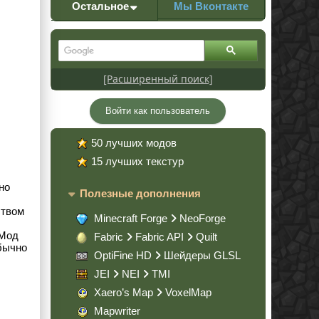
Остальное
Мы Вконтакте
[Расширенный поиск]
Войти как пользователь
50 лучших модов
15 лучших текстур
но
Полезные дополнения
ством
Minecraft Forge
NeoForge
 Мод
Fabric
Fabric API
Quilt
обычно
OptiFine HD
Шейдеры GLSL
JEI
NEI
TMI
Xaero’s Map
VoxelMap
Mapwriter