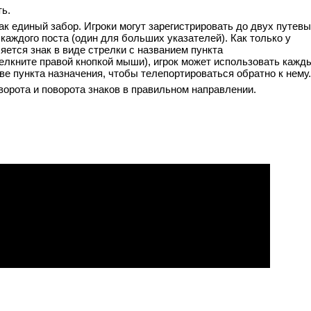
ь.
ак единый забор. Игроки могут зарегистрировать до двух путев
 каждого поста (один для больших указателей). Как только у
яется знак в виде стрелки с названием пункта
елкните правой кнопкой мыши), игрок может использовать кажд
ве пункта назначения, чтобы телепортироваться обратно к нему.
ворота и поворота знаков в правильном направлении.