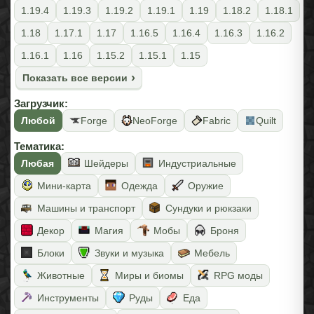
1.19.4
1.19.3
1.19.2
1.19.1
1.19
1.18.2
1.18.1
1.18
1.17.1
1.17
1.16.5
1.16.4
1.16.3
1.16.2
1.16.1
1.16
1.15.2
1.15.1
1.15
Показать все версии
Загрузчик:
Любой
Forge
NeoForge
Fabric
Quilt
Тематика:
Любая
Шейдеры
Индустриальные
Мини-карта
Одежда
Оружие
Машины и транспорт
Сундуки и рюкзаки
Декор
Магия
Мобы
Броня
Блоки
Звуки и музыка
Мебель
Животные
Миры и биомы
RPG моды
Инструменты
Руды
Еда