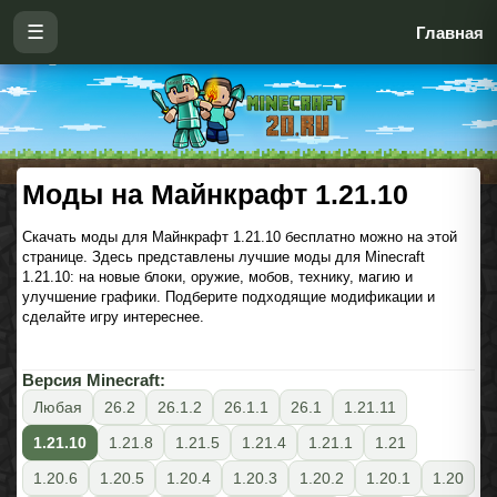
☰
Главная
Моды на Майнкрафт 1.21.10
Скачать моды для Майнкрафт 1.21.10 бесплатно можно на этой
странице. Здесь представлены лучшие моды для Minecraft
1.21.10: на новые блоки, оружие, мобов, технику, магию и
улучшение графики. Подберите подходящие модификации и
сделайте игру интереснее.
Версия Minecraft:
Любая
26.2
26.1.2
26.1.1
26.1
1.21.11
1.21.10
1.21.8
1.21.5
1.21.4
1.21.1
1.21
1.20.6
1.20.5
1.20.4
1.20.3
1.20.2
1.20.1
1.20