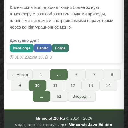
Клиентский мод, добавляющий более живую
атмосферу с разнообразными звуками природы,
плавными циклами и настраиваемыми параметрами
через конфигурационное меню.
Доступно для:
NeoForge
Fabric
Forge
01.07.2026
106
0
← Назад
1
...
6
7
8
9
10
11
12
13
14
...
61
Вперед →
Minecraft20.Ru
© 2014 -
2026
моды, карты и текстуры для
Minecraft Java Edition
.