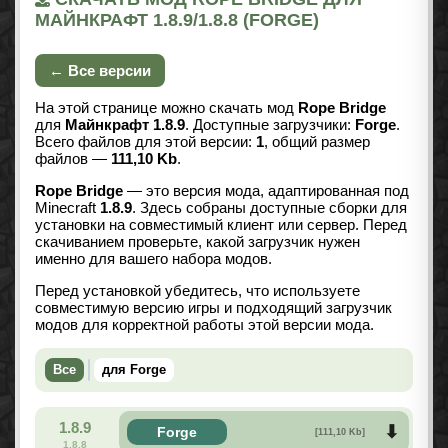
МАЙНКРАФТ 1.8.9/1.8.8 (FORGE)
← Все версии
На этой странице можно скачать мод
Rope Bridge
для
Майнкрафт 1.8.9
. Доступные загрузчики:
Forge
.
Всего файлов для этой версии:
1
, общий размер
файлов —
111,10 Kb
.
Rope Bridge
— это версия мода, адаптированная под
Minecraft
1.8.9
. Здесь собраны доступные сборки для
установки на совместимый клиент или сервер. Перед
скачиванием проверьте, какой загрузчик нужен
именно для вашего набора модов.
Перед установкой убедитесь, что используете
совместимую версию игры и подходящий загрузчик
модов для корректной работы этой версии мода.
Все
для Forge
1.8.9
Forge
[111,10 Kb]
1.8.8