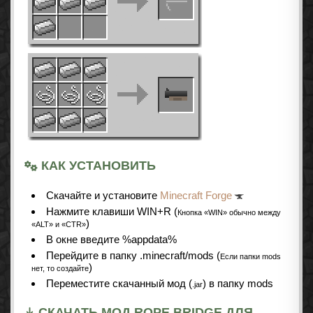
КАК УСТАНОВИТЬ
Cкачайте и установите
Minecraft Forge
Нажмите клавиши WIN+R (
Кнопка «WIN» обычно между
)
«ALT» и «CTR»
В окне введите %appdata%
Перейдите в папку .minecraft/mods (
Если папки mods
)
нет, то создайте
Переместите скачанный мод (
) в папку mods
.jar
СКАЧАТЬ МОД ROPE BRIDGE ДЛЯ