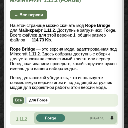
МАЙНКРАФТ 1.11.2 (FORGE)
← Все версии
На этой странице можно скачать мод
Rope Bridge
для
Майнкрафт 1.11.2
. Доступные загрузчики:
Forge
.
Всего файлов для этой версии:
1
, общий размер
файлов —
114,73 Kb
.
Rope Bridge
— это версия мода, адаптированная под
Minecraft
1.11.2
. Здесь собраны доступные сборки
для установки на совместимый клиент или сервер.
Перед скачиванием проверьте, какой загрузчик нужен
именно для вашего набора модов.
Перед установкой убедитесь, что используете
совместимую версию игры и подходящий загрузчик
модов для корректной работы этой версии мода.
Все
для Forge
Forge
1.11.2
[114,73 Kb]