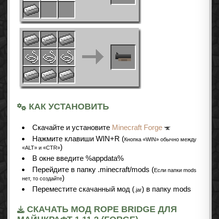
КАК УСТАНОВИТЬ
Cкачайте и установите
Minecraft Forge
Нажмите клавиши WIN+R (
Кнопка «WIN» обычно между
)
«ALT» и «CTR»
В окне введите %appdata%
Перейдите в папку .minecraft/mods (
Если папки mods
)
нет, то создайте
Переместите скачанный мод (
) в папку mods
.jar
СКАЧАТЬ МОД ROPE BRIDGE ДЛЯ