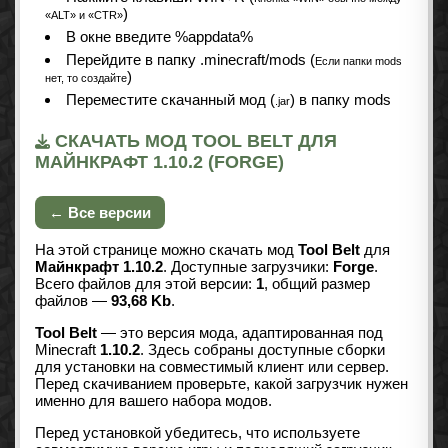
)
«ALT» и «CTR»
В окне введите %appdata%
Перейдите в папку .minecraft/mods (
Если папки mods
)
нет, то создайте
Переместите скачанный мод (
) в папку mods
.jar
СКАЧАТЬ МОД TOOL BELT ДЛЯ
МАЙНКРАФТ 1.10.2 (FORGE)
← Все версии
На этой странице можно скачать мод
Tool Belt
для
Майнкрафт 1.10.2
. Доступные загрузчики:
Forge
.
Всего файлов для этой версии:
1
, общий размер
файлов —
93,68 Kb
.
Tool Belt
— это версия мода, адаптированная под
Minecraft
1.10.2
. Здесь собраны доступные сборки
для установки на совместимый клиент или сервер.
Перед скачиванием проверьте, какой загрузчик нужен
именно для вашего набора модов.
Перед установкой убедитесь, что используете