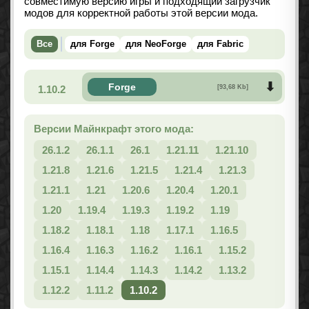
совместимую версию игры и подходящий загрузчик
модов для корректной работы этой версии мода.
Все
для Forge
для NeoForge
для Fabric
Forge
1.10.2
[93,68 Kb]
Версии Майнкрафт этого мода:
26.1.2
26.1.1
26.1
1.21.11
1.21.10
1.21.8
1.21.6
1.21.5
1.21.4
1.21.3
1.21.1
1.21
1.20.6
1.20.4
1.20.1
1.20
1.19.4
1.19.3
1.19.2
1.19
1.18.2
1.18.1
1.18
1.17.1
1.16.5
1.16.4
1.16.3
1.16.2
1.16.1
1.15.2
1.15.1
1.14.4
1.14.3
1.14.2
1.13.2
1.12.2
1.11.2
1.10.2