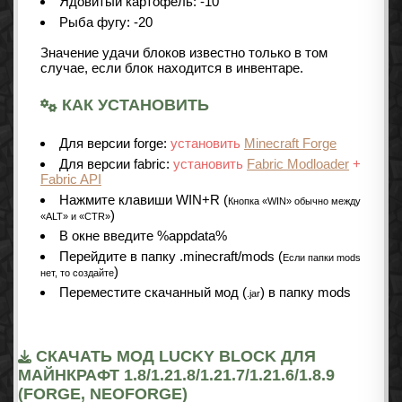
Ядовитый картофель: -10
Рыба фугу: -20
Значение удачи блоков известно только в том
случае, если блок находится в инвентаре.
КАК УСТАНОВИТЬ
Для версии forge:
установить
Minecraft Forge
Для версии fabric:
установить
Fabric Modloader
+
Fabric API
Нажмите клавиши WIN+R (
Кнопка «WIN» обычно между
)
«ALT» и «CTR»
В окне введите %appdata%
Перейдите в папку .minecraft/mods (
Если папки mods
)
нет, то создайте
Переместите скачанный мод (
) в папку mods
.jar
СКАЧАТЬ МОД LUCKY BLOCK ДЛЯ
МАЙНКРАФТ 1.8/1.21.8/1.21.7/1.21.6/1.8.9
(FORGE, NEOFORGE)