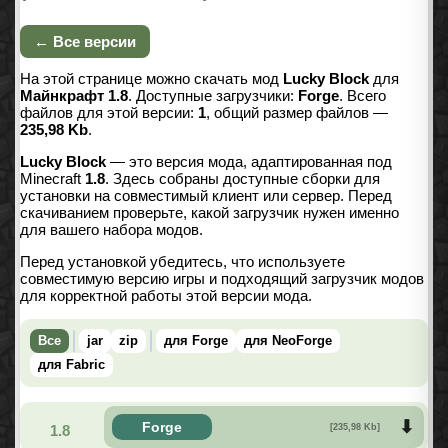
← Все версии
На этой странице можно скачать мод
Lucky Block
для
Майнкрафт 1.8
. Доступные загрузчики:
Forge
. Всего
файлов для этой версии:
1
, общий размер файлов —
235,98 Kb
.
Lucky Block
— это версия мода, адаптированная под
Minecraft
1.8
. Здесь собраны доступные сборки для
установки на совместимый клиент или сервер. Перед
скачиванием проверьте, какой загрузчик нужен именно
для вашего набора модов.
Перед установкой убедитесь, что используете
совместимую версию игры и подходящий загрузчик модов
для корректной работы этой версии мода.
Все
jar
zip
для Forge
для NeoForge
для Fabric
Forge
1.8
[235,98 Kb]