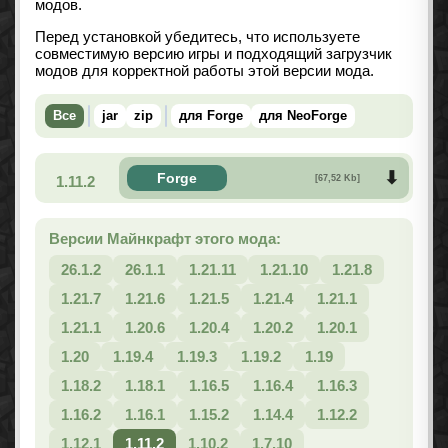
модов.
Перед установкой убедитесь, что используете
совместимую версию игры и подходящий загрузчик
модов для корректной работы этой версии мода.
Все
jar
zip
для Forge
для NeoForge
Forge
1.11.2
[67,52 Kb]
Версии Майнкрафт этого мода:
26.1.2
26.1.1
1.21.11
1.21.10
1.21.8
1.21.7
1.21.6
1.21.5
1.21.4
1.21.1
1.21.1
1.20.6
1.20.4
1.20.2
1.20.1
1.20
1.19.4
1.19.3
1.19.2
1.19
1.18.2
1.18.1
1.16.5
1.16.4
1.16.3
1.16.2
1.16.1
1.15.2
1.14.4
1.12.2
1.12.1
1.11.2
1.10.2
1.7.10