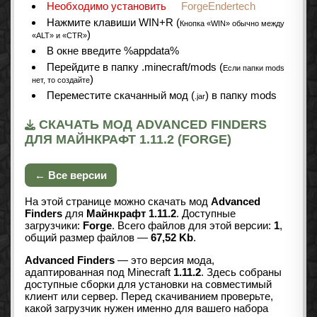
Необходимо установить
ForgeEndertech
Нажмите клавиши WIN+R (
Кнопка «WIN» обычно между
)
«ALT» и «CTR»
В окне введите %appdata%
Перейдите в папку .minecraft/mods (
Если папки mods
)
нет, то создайте
Переместите скачанный мод (
) в папку mods
.jar
СКАЧАТЬ МОД ADVANCED FINDERS
ДЛЯ МАЙНКРАФТ 1.11.2 (FORGE)
← Все версии
На этой странице можно скачать мод
Advanced
Finders
для
Майнкрафт 1.11.2
. Доступные
загрузчики:
Forge
. Всего файлов для этой версии:
1
,
общий размер файлов —
67,52 Kb
.
Advanced Finders
— это версия мода,
адаптированная под Minecraft
1.11.2
. Здесь собраны
доступные сборки для установки на совместимый
клиент или сервер. Перед скачиванием проверьте,
какой загрузчик нужен именно для вашего набора