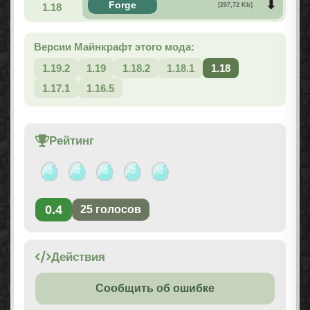
Forge
1.18
[207,72 Kb]
Версии Майнкрафт этого мода:
1.19.2
1.19
1.18.2
1.18.1
1.18
1.17.1
1.16.5
Рейтинг
0.4
25
голосов
Действия
Сообщить об ошибке