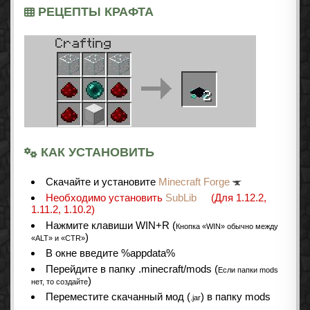
РЕЦЕПТЫ КРАФТА
КАК УСТАНОВИТЬ
Cкачайте и установите
Minecraft Forge
Необходимо установить
SubLib
(Для 1.12.2,
1.11.2, 1.10.2)
Нажмите клавиши WIN+R (
Кнопка «WIN» обычно между
)
«ALT» и «CTR»
В окне введите %appdata%
Перейдите в папку .minecraft/mods (
Если папки mods
)
нет, то создайте
Переместите скачанный мод (
) в папку mods
.jar