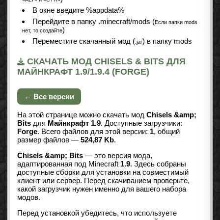
В окне введите %appdata%
Перейдите в папку .minecraft/mods (
Если папки mods
)
нет, то создайте
Переместите скачанный мод (
) в папку mods
.jar
СКАЧАТЬ МОД CHISELS & BITS ДЛЯ
МАЙНКРАФТ 1.9/1.9.4 (FORGE)
← Все версии
На этой странице можно скачать мод
Chisels &amp;
Bits
для
Майнкрафт 1.9
. Доступные загрузчики:
Forge
. Всего файлов для этой версии:
1
, общий
размер файлов —
524,87 Kb
.
Chisels &amp; Bits
— это версия мода,
адаптированная под Minecraft
1.9
. Здесь собраны
доступные сборки для установки на совместимый
клиент или сервер. Перед скачиванием проверьте,
какой загрузчик нужен именно для вашего набора
модов.
Перед установкой убедитесь, что используете