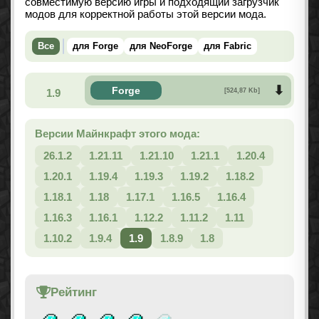
совместимую версию игры и подходящий загрузчик
модов для корректной работы этой версии мода.
Все
для Forge
для NeoForge
для Fabric
Forge
1.9
[524,87 Kb]
Версии Майнкрафт этого мода:
26.1.2
1.21.11
1.21.10
1.21.1
1.20.4
1.20.1
1.19.4
1.19.3
1.19.2
1.18.2
1.18.1
1.18
1.17.1
1.16.5
1.16.4
1.16.3
1.16.1
1.12.2
1.11.2
1.11
1.10.2
1.9.4
1.9
1.8.9
1.8
Рейтинг