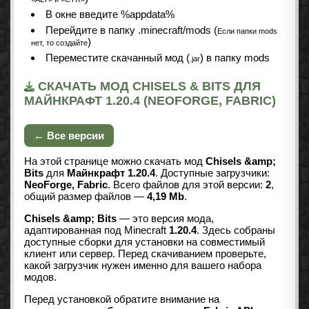
В окне введите %appdata%
Перейдите в папку .minecraft/mods (
Если папки mods
)
нет, то создайте
Переместите скачанный мод (
) в папку mods
.jar
СКАЧАТЬ МОД CHISELS & BITS ДЛЯ
МАЙНКРАФТ 1.20.4 (NEOFORGE, FABRIC)
← Все версии
На этой странице можно скачать мод
Chisels &amp;
Bits
для
Майнкрафт 1.20.4
. Доступные загрузчики:
NeoForge, Fabric
. Всего файлов для этой версии:
2
,
общий размер файлов —
4,19 Mb
.
Chisels &amp; Bits
— это версия мода,
адаптированная под Minecraft
1.20.4
. Здесь собраны
доступные сборки для установки на совместимый
клиент или сервер. Перед скачиванием проверьте,
какой загрузчик нужен именно для вашего набора
модов.
Перед установкой обратите внимание на