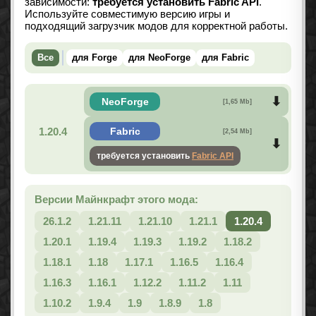
зависимости:
требуется установить Fabric API
.
Используйте совместимую версию игры и
подходящий загрузчик модов для корректной работы.
Все
для Forge
для NeoForge
для Fabric
NeoForge
[1,65 Mb]
1.20.4
Fabric
[2,54 Mb]
требуется установить
Fabric API
Версии Майнкрафт этого мода:
26.1.2
1.21.11
1.21.10
1.21.1
1.20.4
1.20.1
1.19.4
1.19.3
1.19.2
1.18.2
1.18.1
1.18
1.17.1
1.16.5
1.16.4
1.16.3
1.16.1
1.12.2
1.11.2
1.11
1.10.2
1.9.4
1.9
1.8.9
1.8