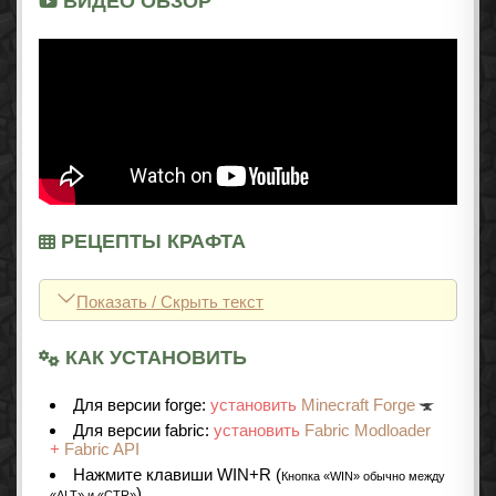
ВИДЕО ОБЗОР
РЕЦЕПТЫ КРАФТА
Показать / Скрыть текст
КАК УСТАНОВИТЬ
Для версии forge:
установить
Minecraft Forge
Для версии fabric:
установить
Fabric Modloader
+
Fabric API
Нажмите клавиши WIN+R (
Кнопка «WIN» обычно между
)
«ALT» и «CTR»